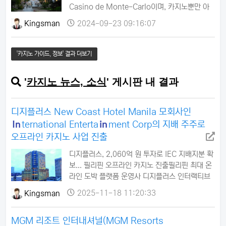
Casino de Monte-Carlo이며, 카지노뿐만 아
니라 오페라 드 몬테카를로와 레 발레 드 몬테카를
Kingsman
2024-09-23 09:16:07
로의 사무실도 포함하고 있습니다. 이 카지노는
Société des Bains de Mer (SBM)라는 공개
회사가 소유하고 운영하는데, 이 회사의 대부분 지
'카지노 가이드, 정보' 결과 더보기
분은 모나코 정부와 군주 가문이 보유하고 있습니
다. SBM은 카지노 외에도 모나코 전역의 주요 호
'
카지노 뉴스, 소식
' 게시판 내 결과
텔, 스포츠 클럽, 식당, 나이트클럽 등을 소유하고
있어 모나코의 관광 및 엔터테인먼트…
디지플러스 New Coast Hotel Manila 모회사인
In
ternational Enterta
in
ment Corp의 지배 주주로
오프라인 카지노 사업 진출
디지플러스, 2,060억 원 투자로 IEC 지배지분 확
보... 필리핀 오프라인 카지노 진출필리핀 최대 온
라인 도박 플랫폼 운영사 디지플러스 인터랙티브
가 뉴 코스트 호텔 마닐라의 모회사인 인터내셔널
Kingsman
2025-11-18 11:20:33
엔터테인먼트(IEC)의 지배지분을 확보하며 오프
라인 카지노 사업에 본격 진출한다.16억 홍콩달러
MGM 리조트 인터내셔널(MGM Resorts
전환사채 인수로 53.89% 지분 확보IEC는 늦은