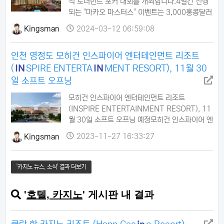
식 토너먼트 포커 대회를 개최합니다.4일간 진행
용해 플레이어는 전문 딜러가 진행하는 바카라…
되는 "마카오 마스터스" 이벤트는 3,000홍콩달러
(미화 384달러)의 바이인이 걸리며, 등록 기간 동
Kingsman
2024-03-12 06:59:08
안 무제한 재구매가 가능한 1일차 경기가 3일간
세 차례 진행됩니다.이벤트 지침에 따라 세 번의
인천 영정도 모히건 인스파이어 엔터테인먼트 리조트
항공편이 종료된 후 상위 30명의 칩 스택이 목요
일인 마지막 날까지 진행됩니다.샌즈 차이나는
(
IN
SPIRE ENTERTA
IN
MENT RESORT), 11월 30
MGM 차이나, 윈 마카오와 함께 현재 마카오에서
일 소프트 오프닝
현금 게임 포커를 제공하는 세 개의 카지노 중 하
모히건 인스파이어 엔터테인먼트 리조트
나이지만, 2018년 시티 오브 드림…
(INSPIRE ENTERTAINMENT RESORT), 11
월 30일 소프트 오프닝 예정모히건 인스파이어 엔
터테인먼트 리조트(INSPIRE
Kingsman
2023-11-27 16:33:27
ENTERTAINMENT RESORT)가 11월 30일
마침내 소프트 오프닝을 통해 아시아의 진정한 엔
터테인먼트 리조트로서 첫발을 내디딘다.이번 소
'카지노 뉴스, 소식' 결과 더보기
프트 오프닝에는 총 1275실로 구성된 호텔 타워
3개 동과 국내뿐 아니라 많은 해외 관광객을 유치
'
호텔, 카지노
' 게시판 내 결과
하는 데 중요한 역할을 담당할 국내 최초의 공연
전문 아레나, 국내 최대 호텔 볼룸을 보유한 마이
스(MICE) 시설…