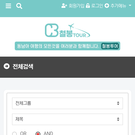
메
검
회원가입
로그인
추가메뉴
뉴
색
버
버
튼
튼
검
색
버
튼
전체검색
OR
AND