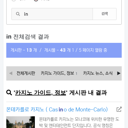
검색
in
전체검색 결과
게시판 -
13
개
/
게시물 -
43
개
1 / 5 페이지 열람 중
전체게시판
카지노 가이드, 정보
카지노 뉴스, 소식
호텔
1
5
'
카지노 가이드, 정보
' 게시판 내 결과
몬테카를로 카지노 ( Cas
in
o de Monte-Carlo)
몬테카를로 카지노는 모나코에 위치한 유명한 도
박 및 엔터테인먼트 단지입니다. 공식 명칭은