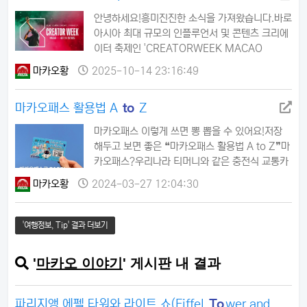
스 타는 법,제가 핵심만 쏙쏙 뽑아 정리해 드릴게
안녕하세요!흥미진진한 소식을 가져왔습니다.바로
요.💸 홍콩 공항 ➡ 마카오 0원 이동! 'Fly you to
아시아 최대 규모의 인플루언서 및 콘텐츠 크리에
Macao' 완전 정복복잡한…
이터 축제인 'CREATORWEEK MACAO
2025'가 마카오에서 성대하게 개최된다는 소식입
마카오황
2025-10-14 23:16:49
니다!글로벌 크리에이터 이코노미의 현재와 미래
를 경험하고 싶으신 분들에게는 놓칠 수 없는 기회
마카오패스 활용법 A
to
Z
가 될 것 같아요!📅 언제, 어디서?기간: 2025년
10월 24일 (금) ~ 10월 28일 (화) (5일간)장소:
마카오패스 이렇게 쓰면 뽕 뽑을 수 있어요!저장
마카오의 주요 리조트 및 여러 상징적인 장소✨
해두고 보면 좋은 ❝마카오패스 활용법 A to Z❞마
CreatorWeek Macao 2025, 무엇을 기대할 수
카오패스?우리나라 티머니와 같은 충전식 교통카
있을까요?이번 행사는 비즈니스, …
드로버스나 경전철(LRT) 탑승 시 할인은 물론,편
마카오황
2024-03-27 12:04:30
의점과 슈퍼마켓 등 가맹점에서도 사용 가능합니
다!걸을 일이 많은 마카오에서는 버스를 자주 이용
하게 되는데요, 마카오 버스는 잔돈을 거슬러주지
'여행정보, Tip' 결과 더보기
않아 낭비되는 돈이 생깁니다. 이럴 때 필요한 마
카오패스!어떻게 하면 더욱 알차게 사용할 수 있을
'
마카오 이야기
' 게시판 내 결과
까요?- 마카오패스는 세븐일레븐과 Circle K 편
의점, 각종 슈퍼마켓 등에서 구매 가능하니 마카오
공…
파리지앵 에펠 타워와 라이트 쇼(Eiffel
To
wer and