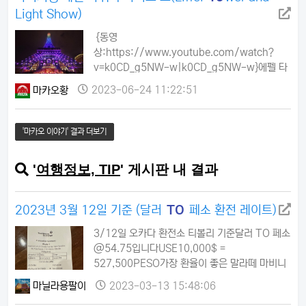
Light Show)
{동영
상:https://www.youtube.com/watch?
v=k0CD_g5NW-w|k0CD_g5NW-w}에펠 타
워와 라이트 쇼(Eiffel Tower and Light
마카오황
2023-06-24 11:22:51
Show)파리지앵 마카오의 시그너처인 에펠탑은
높이 약 162m로 7층과 37층에는 전망대가 있습
니다. 또한 엘레베이터를 타면 40초 만에 정상에
'마카오 이야기' 결과 더보기
다다를 수 있는데 이 곳에선 마카오와 코타이 스트
립의 전경을 한눈에 감상하실 수 있습니다. 해
'
여행정보, TIP
' 게시판 내 결과
질 무렵이 되면 에펠탑은 조명을 밝히고 방문객들
이 기념 사진을 남기기에 이상적인 배경이 되어 주
는데, 이 때 에펠탑에서는 …
2023년 3월 12일 기준 (달러
TO
페소 환전 레이트)
3/12일 오카다 환전소 티볼리 기준달러 TO 페소
@54.75입니다USE10,000$ =
527,500PESO가장 환율이 좋은 말라떼 마비니
에 위치한 SHEENA 와 이찌방 과 비교했을 때 동
마닐라용팔이
2023-03-13 15:48:06
일합니다.리조트월드 1층 케셔 옆 환전소도 비슷