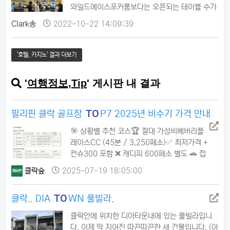
와일드에이스포커룸보다는 오픈되는 테이블 수가
좀 적습니다.저녁 6시 이후로 25ㅡ50 블라인드
Clark송
2022-10-22 14:09:39
홀덤 2테이블정도가 매일 열립니다.카지노 안에
있다보니 1주일에 1~2번 방수좋은 관광객들의
출현으로 물 좋은 100ㅡ200홀덤이 열리기도합
'호텔, 카지노' 결과 더보기
니다...ㅋ매일마다 크지는않지만 다양한 규모의 토
너먼트도 열립니다.(주말 기준 총상금 30~50k
'
여행정보,Tip
' 게시판 내 결과
peso guarantee)
필리핀 클락 골프장
TO
P7 2025년 비수기 가격 안내
🎯 상황별 추천 코스🏆 절대 가성비베버리플
레이스CC (45분 / 3,250페소)✅ 최저가격 +
컨슈300 포함 ❌ 캐디피 600페소 별도 🚗 접
근성 최고FA코리아CC (3분 / 3,850페소)✅
클락숲
2025-07-19 18:05:00
최단거리 + 합리적 가격 + 올인클루시브 ✅ 추
가비용 없음 ⚖️ 균형잡힌 선택루이시따CC (45
클락.. DIA
TO
WN 풀빌라.
분 / 4,800페소)✅ 캐디+컨슈300 모두 포함
✅ 추가비용 없음 🏌️ 프리미엄 체험디하이츠CC
클락안에 위치한 디아타운내에 있는 풀빌라입니
(5분 / 5,000페소~)✅ 퍼블릭/멤버 옵션 ✅
다. 이제 막 지어진 따끈따끈한 새 건물입니다. (아