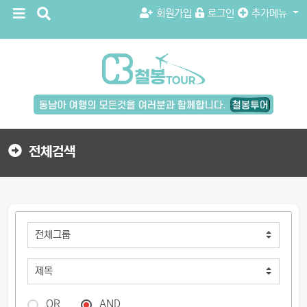
메
검
회원가입
로그인
추가메뉴
뉴
색
버
버
튼
튼
검
색
버
튼
전체검색
OR
AND