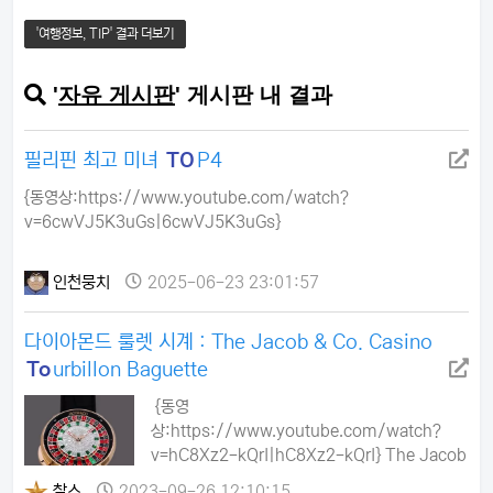
할 듯 합니다.해당 환율 감안하셔서 환전하시고절
대인천공항이나 /마닐라 공항에서환전하지마세요
'여행정보, TIP' 결과 더보기
환율 정말 말도안됩니다!
'
자유 게시판
' 게시판 내 결과
필리핀 최고 미녀
TO
P4
{동영상:https://www.youtube.com/watch?
v=6cwVJ5K3uGs|6cwVJ5K3uGs}
인천뭉치
2025-06-23 23:01:57
다이아몬드 룰렛 시계 : The Jacob & Co. Casino
To
urbillon Baguette
{동영
상:https://www.youtube.com/watch?
v=hC8Xz2-kQrI|hC8Xz2-kQrI} The Jacob
& Co. Casino Tourbillon Baguette- 무브먼
찰스
2023-09-26 12:10:15