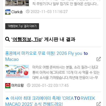
가까운 거리 + 최고 서비스 💡 특별 혜택뉴아
직 주방기구나 일부 집기도 안 들어온 신입니다..
시아CC (50분 / 3,350페소)✅ 평일=주말 …
ㅋ) 디아타운내에 있어 주위에 커피숍,루프탑 식
Clark송
2022-11-03 11:16:27
당,포커클럽(12월 오픈 예정),포츈 카지노,넓은
잔디밭등도 쉽게 이용할수있습니다. 새 건물이다
보니 깨끗함과 최신 감각의 인테리어와 친절한 직
'여행정보,Tip' 결과 더보기
원들의 서비스는 기본 장착하였습니다. 5룸 9개동
총 45개 룸을 갖추고 바로 옆에 디아 호텔까지 함
'
여행정보, Tip
' 게시판 내 결과
께 운영하는 대규모 숙박단지입니다.
홍콩에서 마카오로 무료 이동! 2026 Fly you
to
Macao
마카오 여행 준비하시는 분들, 소리 질러~! 🙌교
통비 아껴서 에그타르트 10개 더 사 먹을 수 있는
대박 소식을 가져왔습니다.작년에 반응이 너~무
좋아서 아쉬워했던 분들 많으시죠?홍콩 공항에서
마카오황
2026-01-22 03:17:45
마카오까지 '공짜'로 데려다주는 전설의 프로모션,
2026 Fly you to Macao가 돌아왔습니다! 🚌
🔥 아시아 최대 크리에이터 축제! 'CREA
TO
RWEEK
💨홍콩 찍고 마카오 가시는 분들,이거 모르고 그
냥 돈 내고 타면...진짜 손해예요! 😭무료 직행 버
MACAO 2025' 소식 전해드려요!