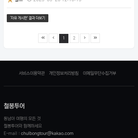
트: JCAM51; 수동풍; 72시간 파워 리저브- 기
능: 시, 분, 룰렛 오토마톤, 뚜르비옹- 케이스: 44
x 16.3mm; 18K 로즈 골드; 30m 방수- 스트
'자유 게시판' 결과 더보기
랩: 18k 로즈 골드 폴딩 버클이 달린 블랙 엘리게
이터- 가격: USD 280,000 (3억 7,727만
2,000 원)- 구매 가능 여부: 101개 한정판
1
2
서비스이용약관
개인정보처리방침
이메일무단수집거부
철봉투어
동남아 여행의 모든 것
철봉투어와 함께하세요
E-mail :
chulbongtour@kakao.com