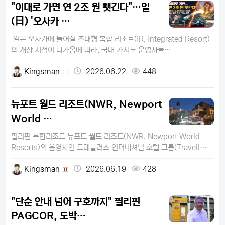
"이대로 가면 연 2조 원 뺏긴다"…일
(日) '오사카 …
일본 오사카에 들어설 초대형 복합 리조트(IR, Integrated Resort)
의 개장 시점이 다가옴에 따라, 국내 카지노 운영사들…
Kingsman
2026.06.22
448
뉴포트 월드 리조트(NWR, Newport
World …
필리핀 복합리조트 뉴포트 월드 리조트(NWR, Newport World
Resorts)의 운영사인 트래블러스 인터내셔널 호텔 그룹(Travell…
Kingsman
2026.06.19
428
"단순 안내 넘어 구호까지" 필리핀
PAGCOR, 도박…