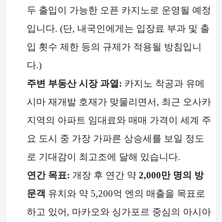
두 출입이 가능한 오픈 카지노로 운영될 예정
입니다. (단, 내국인에게는 입장료 부과 및 출
입 횟수 제한 등의 규제가 적용될 방침입니
다.)
주변 부동산 시장 과열:
카지노 착공과 유메
시마 재개발 호재가 맞물리면서, 최근 오사카
지역의 아파트 임대료와 매매 가격이 세계 주
요 도시 중 가장 가파른 상승세를 보일 정도
로 기대감이 최고조에 달해 있습니다.
연간 목표:
개장 후 연간 약
2,000만 명의 방
문객
유치와 약 5,200억 엔의 매출을 목표로
하고 있어, 마카오와 싱가포르 중심의 아시아