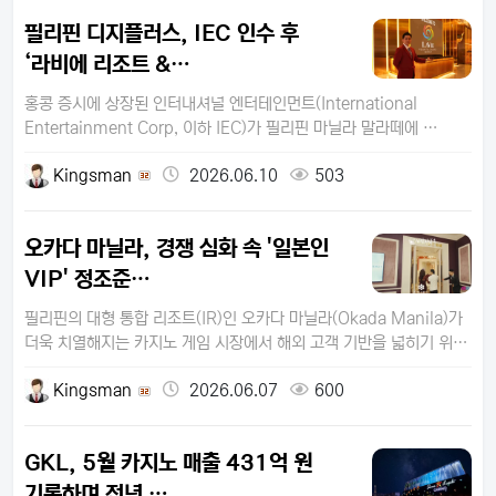
필리핀 디지플러스, IEC 인수 후
‘라비에 리조트 &…
홍콩 증시에 상장된 인터내셔널 엔터테인먼트(International
Entertainment Corp, 이하 IEC)가 필리핀 마닐라 말라떼에 …
Kingsman
2026.06.10
503
오카다 마닐라, 경쟁 심화 속 '일본인
VIP' 정조준…
필리핀의 대형 통합 리조트(IR)인 오카다 마닐라(Okada Manila)가
더욱 치열해지는 카지노 게임 시장에서 해외 고객 기반을 넓히기 위
해…
Kingsman
2026.06.07
600
GKL, 5월 카지노 매출 431억 원
기록하며 전년 …