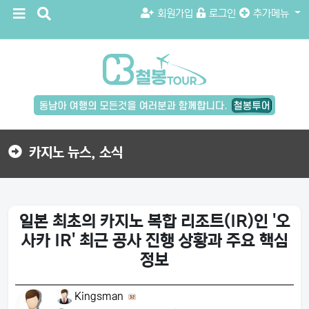
메
검
회원가입
로그인
추가메뉴
뉴
색
버
버
튼
튼
검
색
버
튼
카지노 뉴스, 소식
일본 최초의 카지노 복합 리조트(IR)인 '오
사카 IR' 최근 공사 진행 상황과 주요 핵심
정보
Kingsman