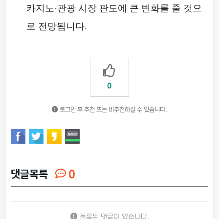
카지노·관광 시장 판도에 큰 변화를 줄 것으
로 전망됩니다.
0
로그인 후 추천 또는 비추천하실 수 있습니다.
댓글목록
0
등록된 댓글이 없습니다.