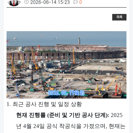
2026-06-14 15:23
0
목록
1. 최근 공사 진행 및 일정 상황
현재 진행률 (준비 및 기반 공사 단계):
2025
년 4월 24일 공식 착공식을 가졌으며, 현재는