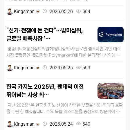
Kingsman
2026.05.26
664
"선거·전쟁에 돈 건다"…방미심위,
글로벌 예측시장 '…
방송미디어통신심의위원회(방미심위)가 글로벌 블록체인 기반 예측
시장 플랫폼인 '폴리마켓(Polymarket)'에 대한 본격적인 심의에 …
Kingsman
2026.05.25
599
한국 카지노 2025년, 팬데믹 이전
뛰어넘는 사상 최…
지난 2025년은 한국 카지노 산업이 완벽한 부활을 넘어 역대급 호황
을 누린 한 해였습니다. 주요 복합 리조트들을 중심으로 방문객이 …
Kingsman
2026.05.24
640