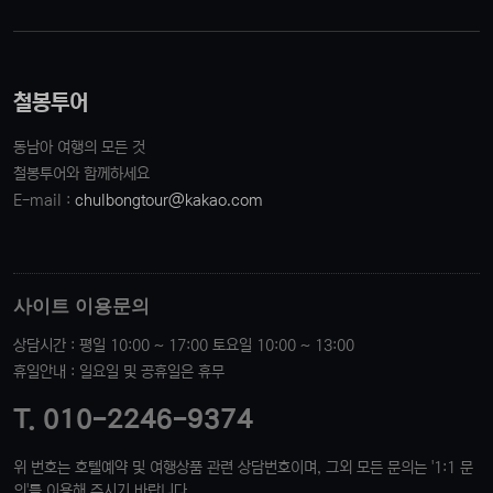
철봉투어
동남아 여행의 모든 것
철봉투어와 함께하세요
E-mail :
chulbongtour@kakao.com
사이트 이용문의
상담시간 : 평일 10:00 ~ 17:00 토요일 10:00 ~ 13:00
휴일안내 : 일요일 및 공휴일은 휴무
T. 010-2246-9374
위 번호는 호텔예약 및 여행상품 관련 상담번호이며, 그외 모든 문의는 '1:1 문
의'를 이용해 주시기 바랍니다.