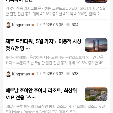
외국인 전용 카지노를 운영하는 그랜드코리아레저(GKL)가 지난 5월
한 달간 전년 동기 대비 40.8% 증가한 431억 4,000만 원(약 2,…
Kingsman
2026.06.05
504
제주 드림타워, 5월 카지노 이용객 사상
첫 6만 명 …
롯데관광개발이 운영하는 제주 드림타워 복합리조트의 외국인 전용
카지노 부문이 지난 5월 한 달간 전년 동기 대비 19.5% 증가한 494
억 2,…
Kingsman
2026.06.02
533
베트남 호이안 호아나 리조트, 최상위
VIP 전용 ‘스…
베트남 중부 해안의 대표적인 통합 리조트(IR)인 호아나 리조트 & 골
프(Hoiana Resort & Golf)가 프리미엄 인프라…