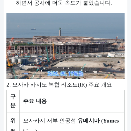
하면서 공사에 더욱 속도가 붙었습니다.
2. 오사카 카지노 복합 리조트(IR) 주요 개요
구
주요 내용
분
위
오사카시 서부 인공섬
유메시마 (Yumes