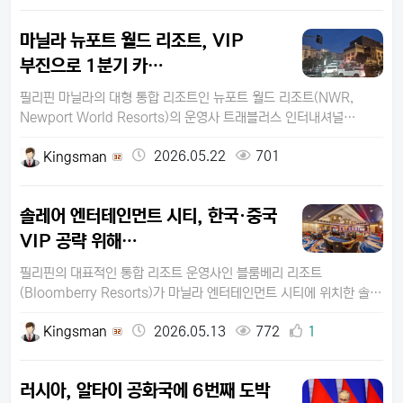
마닐라 뉴포트 월드 리조트, VIP
부진으로 1분기 카…
필리핀 마닐라의 대형 통합 리조트인 뉴포트 월드 리조트(NWR,
Newport World Resorts)의 운영사 트래블러스 인터내셔널
(Trav…
Kingsman
2026.05.22
701
솔레어 엔터테인먼트 시티, 한국·중국
VIP 공략 위해…
필리핀의 대표적인 통합 리조트 운영사인 블룸베리 리조트
(Bloomberry Resorts)가 마닐라 엔터테인먼트 시티에 위치한 솔레
어 리조트(S…
Kingsman
2026.05.13
772
1
러시아, 알타이 공화국에 6번째 도박