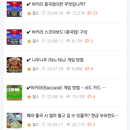
✔️ 바카라 중국점이란 무엇입니까?
찰스
23.08.20
12,279
23
✔️ 바카라 스코어보드 (중국점) 구성
찰스
23.08.17
6,159
2
✔️ 니우니우 (Niu Niu) 게임 방법
찰스
23.07.28
9,968
4
✔️바카라(Baccarat) 게임 방법 - 서드 카드 …
찰스
23.06.18
13,195
4
해외 출국 시 얼마 들고 갈 수 있을까? 현금 보유한도…
찰스
23.05.17
23,712
2