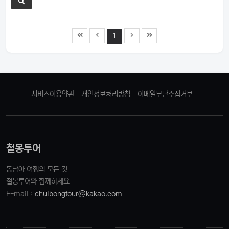
1
서비스이용약관
개인정보처리방침
이메일무단수집거부
철봉투어
동남아 여행의 모든 것
철봉투어와 함께하세요
E-mail :
chulbongtour@kakao.com