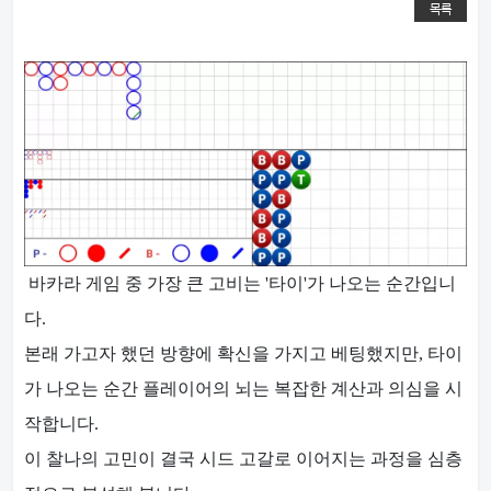
목록
바카라 게임 중 가장 큰 고비는 '타이'가 나오는 순간입니
다.
본래 가고자 했던 방향에 확신을 가지고 베팅했지만, 타이
가 나오는 순간 플레이어의 뇌는 복잡한 계산과 의심을 시
작합니다.
이 찰나의 고민이 결국 시드 고갈로 이어지는 과정을 심층