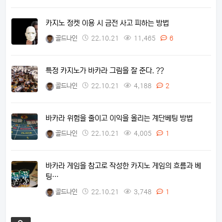
카지노 정켓 이용 시 금전 사고 피하는 방법
골드나인
22.10.21
11,465
6
특정 카지노가 바카라 그림을 잘 준다. ??
골드나인
22.10.21
4,188
2
바카라 위험을 줄이고 이익을 올리는 계단베팅 방법
골드나인
22.10.21
4,005
1
바카라 게임을 참고로 작성한 카지노 게임의 흐름과 베
팅…
골드나인
22.10.21
3,748
1