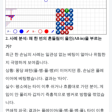
2. 사례 분석: 왜 한 번의 흔들림이 올인(All-in)을 부르는
가?
최근 한 손님의 사례는 일관성 없는 베팅이 얼마나 위험한
지 극명하게 보여줍니다.
상황: 퐁당 패턴(플-뱅-플-뱅)이 이어지던 중, 손님은 플레
이어에 베팅했습니다. 결과는 '타이'.
실수: 평소에는 타이 이후 쉬거나 흐름대로 가던 분이, 게
임이 안 풀리자 갑자기 즉흥적으로 뱅커로 방향을 꺾었습
니다.
연쇄적 파국: 결과는 플레이어(플-뱅-플-뱅-플). 타이 이후