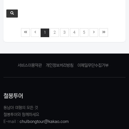
1
2
3
4
5
서비스이용약관
개인정보처리방침
이메일무단수집거부
철봉투어
동남아 여행의 모든 것
철봉투어와 함께하세요
E-mail :
chulbongtour@kakao.com