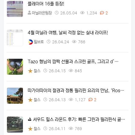
플레이어 16줄 등장!
마닐라은팀장
26.05.04
1,234
2
4월 마닐라 여행, 날씨 걱정 없는 실내 라이프!
필브로
26.04.24
766
Tazo 형님의 깜짝 선물과 스크린 골프, 그리고 d’…
찰스
26.04.15
845
따가이따이의 절경과 정통 필리핀 요리의 만남, ‘Ros…
찰스
26.04.13
1,127
2
⛳ 셔우드 힐스 라운드 후기: 빠른 그린과 필리핀식 골…
찰스
26.04.11
769