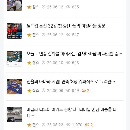
찰스
26.06.13
635
월드컵 본선 32강 첫 승! 마닐라 아얄라몰 방문
찰스
26.06.12
547
오늘도 연승 신화를 이어가는 '감자아빠님'의 짜릿한 승…
찰스
26.06.10
643
전율의 아바타 게임! 연속 '3장 슈퍼식스'로 150만…
찰스
26.06.06
949
2
마닐라 니노이 아키노 공항 제1터미널 손님 마중을 다
녀…
찰스
26.05.23
1,070
2