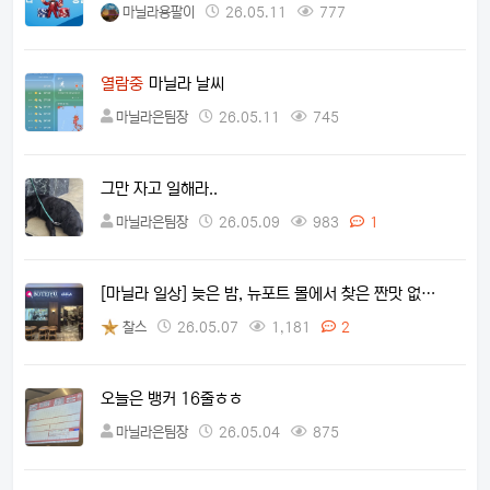
마닐라용팔이
26.05.11
777
열람중
마닐라 날씨
마닐라은팀장
26.05.11
745
그만 자고 일해라..
마닐라은팀장
26.05.09
983
1
[마닐라 일상] 늦은 밤, 뉴포트 몰에서 찾은 짠맛 없…
찰스
26.05.07
1,181
2
오늘은 뱅커 16줄ㅎㅎ
마닐라은팀장
26.05.04
875