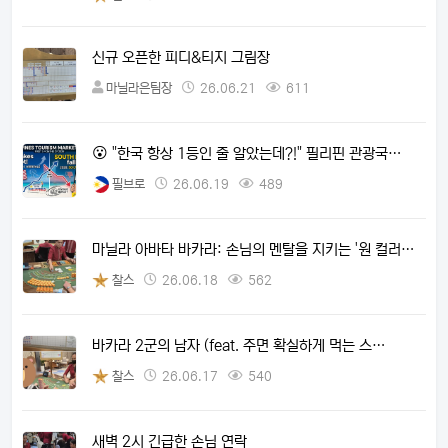
신규 오픈한 피디&티지 그림장
마닐라은팀장
26.06.21
611
😮 "한국 항상 1등인 줄 알았는데?!" 필리핀 관광국…
필브로
26.06.19
489
마닐라 아바타 바카라: 손님의 멘탈을 지키는 '원 컬러…
찰스
26.06.18
562
바카라 2군의 남자 (feat. 주면 확실하게 먹는 스…
찰스
26.06.17
540
새벽 2시 긴급한 손님 연락