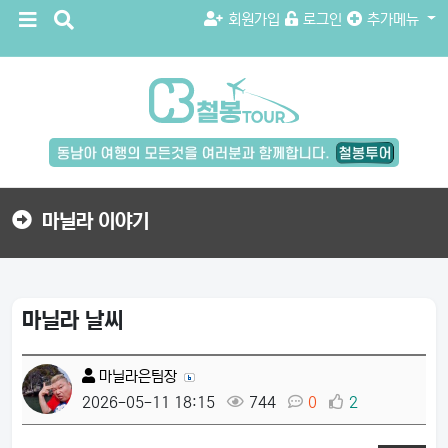
메
검
회원가입
로그인
추가메뉴
뉴
색
버
버
튼
튼
검
색
버
튼
마닐라 이야기
마닐라 날씨
마닐라은팀장
2026-05-11 18:15
744
0
2