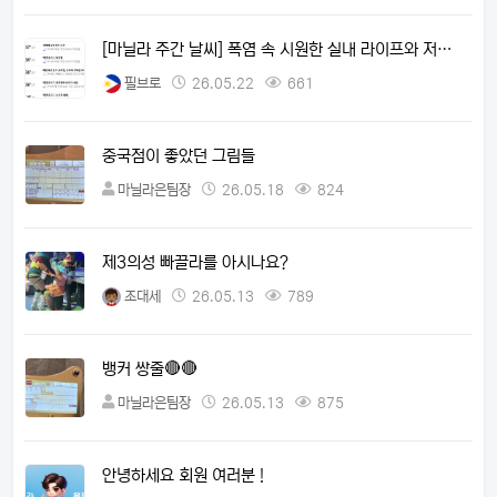
[마닐라 주간 날씨] 폭염 속 시원한 실내 라이프와 저…
필브로
26.05.22
661
중국점이 좋았던 그림들
마닐라은팀장
26.05.18
824
제3의성 빠끌라를 아시나요?
조대세
26.05.13
789
뱅커 쌍줄🔴🔴
마닐라은팀장
26.05.13
875
안녕하세요 회원 여러분 !