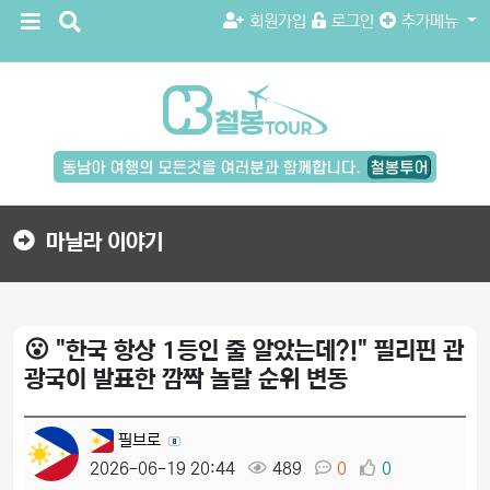
메
검
회원가입
로그인
추가메뉴
뉴
색
버
버
튼
튼
검
색
버
튼
마닐라 이야기
😮 "한국 항상 1등인 줄 알았는데?!" 필리핀 관
광국이 발표한 깜짝 놀랄 순위 변동
필브로
2026-06-19 20:44
489
0
0