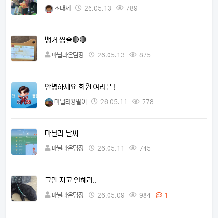
조대세
26.05.13
789
뱅커 쌍줄🔴🔴
마닐라은팀장
26.05.13
875
안녕하세요 회원 여러분 !
마닐라용팔이
26.05.11
778
마닐라 날씨
마닐라은팀장
26.05.11
745
그만 자고 일해라..
마닐라은팀장
26.05.09
984
1