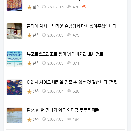
찰스
26.07.15
470
1
클락에 계시는 반가운 손님께서 다시 찾아주셨습니다.
찰스
26.07.09
473
뉴포트월드리조트 썸머 VIP 바카라 토너먼트
찰스
26.07.09
371
이래서 사이드 베팅을 멈출 수 없는 것 같습니다 (정킷…
찰스
26.07.04
520
평생 한 번 만나기 힘든 역대급 투투투 패턴
찰스
26.07.03
484