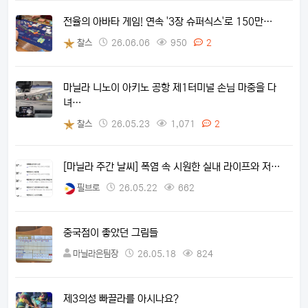
전율의 아바타 게임! 연속 '3장 슈퍼식스'로 150만…
찰스
26.06.06
950
2
마닐라 니노이 아키노 공항 제1터미널 손님 마중을 다
녀…
찰스
26.05.23
1,071
2
[마닐라 주간 날씨] 폭염 속 시원한 실내 라이프와 저…
필브로
26.05.22
662
중국점이 좋았던 그림들
마닐라은팀장
26.05.18
824
제3의성 빠끌라를 아시나요?