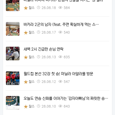
찰스
26.06.18
564
바카라 2군의 남자 (feat. 주면 확실하게 먹는 스…
찰스
26.06.17
540
새벽 2시 긴급한 손님 연락
찰스
26.06.13
635
월드컵 본선 32강 첫 승! 마닐라 아얄라몰 방문
찰스
26.06.12
547
오늘도 연승 신화를 이어가는 '감자아빠님'의 짜릿한 승…
찰스
26.06.10
643