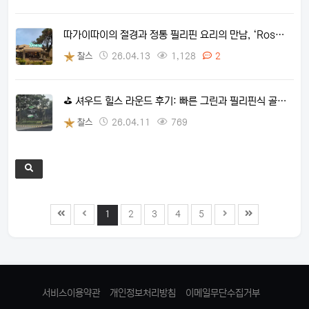
따가이따이의 절경과 정통 필리핀 요리의 만남, ‘Ros…
찰스
26.04.13
1,128
2
⛳ 셔우드 힐스 라운드 후기: 빠른 그린과 필리핀식 골…
찰스
26.04.11
769
1
2
3
4
5
서비스이용약관
개인정보처리방침
이메일무단수집거부