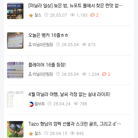
[마닐라 일상] 늦은 밤, 뉴포트 몰에서 찾은 짠맛 없…
찰스
26.05.07
1,183
2
오늘은 뱅커 16줄ㅎㅎ
마닐라은팀장
26.05.04
875
플레이어 16줄 등장!
마닐라은팀장
26.05.04
1,234
2
4월 마닐라 여행, 날씨 걱정 없는 실내 라이프!
필브로
26.04.24
766
Tazo 형님의 깜짝 선물과 스크린 골프, 그리고 d’…
찰스
26.04.15
845