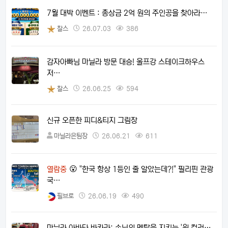
7월 대박 이벤트 : 총상금 2억 원의 주인공을 찾아라…
찰스
26.07.03
386
감자아빠님 마닐라 방문 대승! 울프강 스테이크하우스
저…
찰스
26.06.25
594
신규 오픈한 피디&티지 그림장
마닐라은팀장
26.06.21
611
열람중
😮 "한국 항상 1등인 줄 알았는데?!" 필리핀 관광
국…
필브로
26.06.19
490
마닐라 아바타 바카라: 손님의 멘탈을 지키는 '원 컬러…