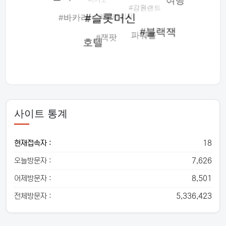
사이트 통계
현재접속자 :
18
오늘방문자 :
7,626
어제방문자 :
8,501
전체방문자 :
5,336,423