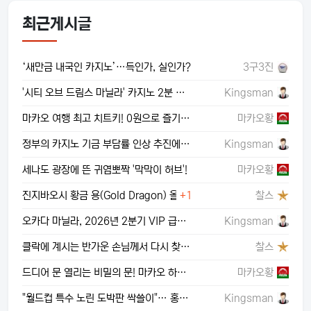
최근게시글
‘새만금 내국인 카지노’…득인가, 실인가?
3구3진
'시티 오브 드림스 마닐라' 카지노 2분 수익 배분금 37.5% 급증… 실적 호조 견인
Kingsman
마카오 여행 최고 치트키! 0원으로 즐기는 '무료 레저 버스'
마카오황
정부의 카지노 기금 부담률 인상 추진에 업계 '비상'… 영업이익 최대 37% 감축 및 투자 위축 우려
Kingsman
세나도 광장에 뜬 귀염뽀짝 '막막이 허브'!
마카오황
진지바오시 황금 용(Gold Dragon) 올 드래곤 풀 스크린 상황
+1
찰스
오카다 마닐라, 2026년 2분기 VIP 급감에 직격탄… EBITDA 71% 폭락하며 '빨간불'
Kingsman
클락에 계시는 반가운 손님께서 다시 찾아주셨습니다.
찰스
드디어 문 열리는 비밀의 문! 마카오 하우스 오브 댄싱 워터 백스테이지 투어 전격 런칭!
마카오황
"월드컵 특수 노린 도박판 싹쓸이"… 홍콩 경찰, 불법 도박장 급습해 116명 체포·축구계 연루된 승부조작 조직까지 적발
Kingsman