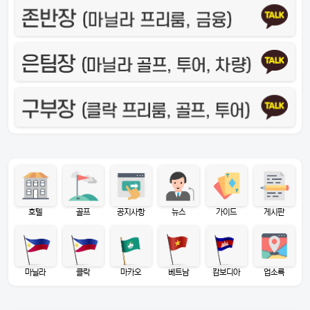
호텔
골프
공지사항
뉴스
가이드
게시판
마닐라
클락
마카오
베트남
캄보디아
업소록