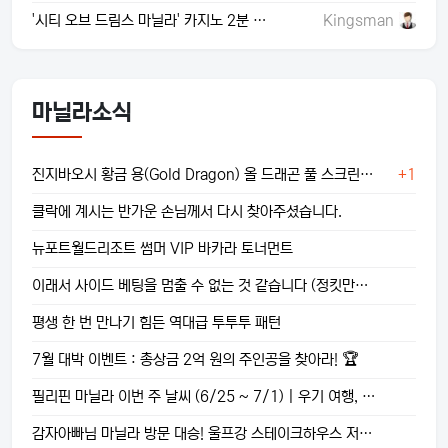
'시티 오브 드림스 마닐라' 카지노 2분 수익 배분금 37.5% 급증… 실적 호조 견인
Kingsman
마닐라소식
진지바오시 황금 용(Gold Dragon) 올 드래곤 풀 스크린 상황
+1
클락에 계시는 반가운 손님께서 다시 찾아주셨습니다.
뉴포트월드리조트 썸머 VIP 바카라 토너먼트
이래서 사이드 베팅을 멈출 수 없는 것 같습니다 (정킷만의 숨겨진 메리트)
평생 한 번 만나기 힘든 역대급 투투투 패턴
7월 대박 이벤트 : 총상금 2억 원의 주인공을 찾아라! 🏆
필리핀 마닐라 이번 주 날씨 (6/25 ~ 7/1) | 우기 여행, 이거 모르면 고생!
감자아빠님 마닐라 방문 대승! 울프강 스테이크하우스 저녁 식사