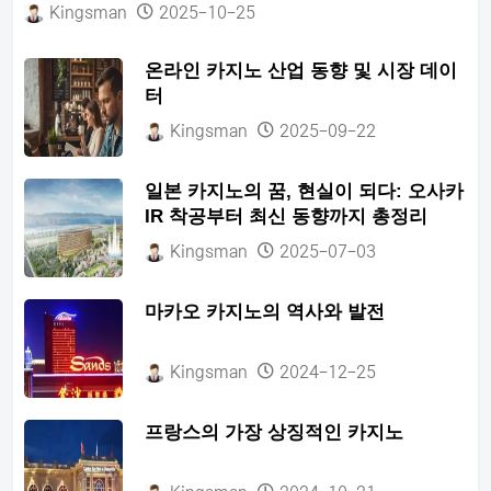
인 변화를 더한 신작 \'올웨이즈 8 바카라(Always 8 Baccarat)\'를
통해 최신 정보를 다시 한번 확인
여행하지 않고도 세계 각국의 맛
꼭 물어보세요. 보통 \'스페셜
우리나라로서는 이해가 잘 되지 않습니다. 불법 도박이 사회 문제인 상
이번 주 마닐라 일정은 너무 타이
Kingsman
2025-10-25
다.여기에서 우리가 알아야 할 것
선보였다. 뱅커의 첫 번째 카드가 항상 8로 고정되는 파격적인 룰로 업
해 주시기 바랍니다.
을 즐기고, 다문화적인 미식 탐험
(Special, 혼자 다 빌리기)\'인지
황에서 이걸 합법화한다니요. 게다가 미국은 도박에 엄격했던 국가 중
트한 야외 동선보다는 에어컨이
은 종속변수인 중국점은 과거의
계의 주목을 받고 있다.
에 참여할 수 있도록 합니다.기간:
\'셰어(Share, 합승)\'인지에 따
하나였는데, 이게 어쩌다 이렇게 된 걸까요?지금부터 미국의 도박 역
빵빵한 실내 몰링이나 호캉스, 맛
값을 보여준다는 것입니다.즉, 종
온라인 카지노 산업 동향 및 시장 데이
뱅커에게 8 카드 헤드스타트 제공올웨이즈 8 바카라의 가장 큰 특징
2026년 3월 20일 ~ 3월 29일
라 가격이 달라집니다.머리 조심!:
사를 되짚어보며 그 질문의 답을 찾아보겠습니다.
집 탐방을 적절히 섞어 유연하게
속변수인 중국점은 미래의 결과
터
은 모든 게임에서 뱅커의 첫 카드가 항상 8이라는 점이다. 이는 뱅커에
(10일간)영업시간: 월요일~금요
사이드카 입구가 생각보다 낮습니
도박, 미국의 역사에 뿌리내리다미국에서 도박이 뿌리내리기 시작한
계획하시는 것을 추천해 드립니
값을 결정하지 못하며, 언제나
게 상당한 이점을 주는 것처럼 보이지만, 에볼루션은 배당률 조정을 통
일 17:00~22:00, 토요일 및 일
다. 키가 크신 분들은 승하차 시
시기는 서부 개척 시대입니다.리버보트의 시대: 미시시피강을 따라 항
Kingsman
2025-09-22
다.모두 안전하고 즐거운 마닐라
Big Road (빅 로드 / 본매)의 결
해 게임의 균형을 맞췄다.게임은 8벌의 52장 카드 덱을 사용하며, 연
요일 12:00~22:00장소: (메인
머리를 부딪치지 않게 주의하세
해하던 증기선, 이른바 리버보트가 미국 도박의 시초입니다.엄격했던
일정 되시길 바랍니다!
과 값에 따른다는 것입니다.
속 셔플 머신이 각 핸드마다 새로운 슈를 제공한다. 모든 카드가 오픈
행사장) 마카오 피셔맨스 워프 로
요.매연과 먼지: 창문이 없는 오픈
초기 미국: 당시 청교도들은 카드나 주사위 소지 자체를 처벌했습니
◼️ 독립변수와 종속변수는 결국 원
일본 카지노의 꿈, 현실이 되다: 오사카
으로 진행되어 게임 속도가 매우 빠른 것도 특징이다.
마 광장 및 레전드 애비뉴
형 구조라 길거리의 매연과 먼지
다. 그래서 법의 사각지대였던 배 위에서 도박을 즐겼고, 당시 미시시
인과 결과의 관계를 가지고 있습
IR 착공부터 최신 동향까지 총정리
배당률 대폭 조정으로 균형 확보뱅커의 이점을 상쇄하기 위해 배당률
미식의 수도에서 펼쳐지는 요리
를 그대로 맞을 수 있어요. 마스크
피강에서 활동했던 전문 도박꾼의 수가 2,000명이 넘었다는 기록도
니다.다시 말씀드리면 Big Road
이 크게 변경됐다. 플레이어 승리 시 배당은 기존 1:1에서 1.48:1로
쇼케이스이번 행사에서는 25개
나 손수건을 준비하면 좋습니다.
있습니다.서부 개척과 골드러시: 남북 전쟁 이후 리버보트 도박장은
Kingsman
2025-07-03
가 독립변수 원인이고, 종속변수
증가한 반면, 뱅커 승리 시 배당은 0.95:1에서 0.62:1로 대폭 축소됐
\'미식 도시\'의 셰프들이 한자리
트라이시클을 타고 좁은 골목을
사라졌지만, 캘리포니아 골드러시와 함께 서부가 도박의 메카가 되었
중국점은 그 원인에 따른 결과입
다. 즉, 플레이어 배당이 뱅커 배당보다 2.38배 높다.무승부(타이)의
에 모여 53가지의 흥미진진한 요
덜컹거리며 지나가다 보면, 현지
습니다. 무법지대였던 \'와일드 웨스트\'의 살롱에서는 도박이 마치
니다.표면적으로는 중국점 그 자
마카오 카지노의 역사와 발전
경우 플레이어와 뱅커 베팅액이 모두 반환되며, 타이 베팅 시 9:1의
리 시연을 선보이며, 요리 기술과
인들의 삶의 냄새와 그들의 여유
퇴근 후 유튜브를 보는 것처럼 일상적으로 행해졌죠.
체가 원인이면서 특정 패턴을 유
배당을 받을 수 있다. 뱅커 승리에 대한 커미션도 없다.
음식 문화를 공유할 예정입니다.
로운 미소를 더 가까이서 느낄 수
하지만 이 열풍도 오래가지 못했습니다.종교적 반대: 남북 전쟁 후 복
지하는 것처럼 보일 수 있지만 이
사이드 베팅은 신중하게페어(쌍) 사이드 베팅도 제공되지만, 전문가들
특히 유엔 식량농업기구(FAO)의
있습니다.필리핀에 방문하신다면
음주의 기독교의 금요 캠페인이 부상하면서 도박은 부도덕하고 사회
Kingsman
2024-12-25
는 Big Road의 결과 값에 따라
은 주의를 당부한다. 플레이어 페어는 11:1, 뱅커 페어는 10:1의 배
\'젊은 셰프 프로그램\'에 선발된
화려한 택시 대신, 한 번쯤은 트라
를 위협하는 행위로 낙인찍혔습니다.만연한 사기: 복권을 비롯한 모든
우연히 공행하는 제3변수 허위변
당을 제공하지만, RTP(환수율)가 각각 89.64%와 84.62%로 매우
세 명의 젊은 셰프(마카오 출신 두
이시클에 몸을 싣고 필리핀의 진
운적인 요소에서 사기와 스캔들이 만연했고, 정부도 시민들도 이를 막
수라 할 수 있습니다.
프랑스의 가장 상징적인 카지노
낮다.특히 뱅커 페어는 오직 8 한 쌍으로만 승리할 수 있어 확률이 극
명, 남아프리카공화국 출신 한 명)
짜 속살을 경험해 보시는 건 어떨
기 위해 적극적으로 나섰습니다.
독립변수 Big Road (본매)를 바
히 낮다. 뱅커의 첫 카드가 항상 8이기 때문이다. 전문가들은 "사이드
가 함께 젊은 세대의 창의적인 요
까요?
겉으로 보기에 20세기 초반 미국의 도박 산업은 죽은 듯 보였지만, 성
탕으로 베팅을 결정할 것인지 Big
베팅을 하고 싶다면 페어보다는 타이 베팅이 낫다"고 조언한다.
리를 선보입니다. 또한, 각 도시
매매처럼 사라지는 것처럼 보일 뿐 절대 사라지지 않았습니다.1920