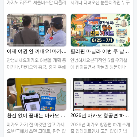
가 직접 분석하고 정리한 내용입
카지노 리조트 셔틀버스만 떠올리
시거나 다녀오신 분들이라면 누구
칭!
\'타이\'.실수: 평소에는 타이 이
맞추는 게임\'이 아니라, \'내가
오직 눈앞의 카드 한 장, 당장의 승패에만 집착하게 됩니다. 단순한 예
니다.◼️ 바카라 중국점의 기준은
셨나요? 이제는 마카오 정부가 직
나 한 번쯤 들어보셨을 그 이름,
후 쉬거나 흐름대로 가던 분이, 게
원하는 패턴이 나올 때까지 인내
로, 소액 베팅을 할 때는 줄이 4~5개 나와도 "한 번 꺾어볼까?" 하는
무엇인가요?Big Road (빅 로드
접 운영하는 ‘레저 버스(Leisure
바로 시티 오브 드림즈(City of
임이 안 풀리자 갑자기 즉흥적으
하며 기다리는 게임\' 입니다.시드
유연한 유격이 생기지만, 판돈이 수천만 원으로 커지면 그 무거운 금액
/ 본매)의 행과 열의 패턴을 기준
Bus)’로 로컬 맛집부터 숨은 감성
Dreams Macau)의 전설적인 분
로 뱅커로 방향을 꺾었습니다.연
를 잘 지키며 기다려야만, 줄이든
을 들고 흐름을 꺾는 과감한 베팅을 감행하기란 심리적으로 결코 쉽지
으로 합니다.즉, Big Road가 행
골목까지 돈 한 푼 안 내고 편하게
수 쇼 \'하우스 오브 댄싱 워터
쇄적 파국: 결과는 플레이어(플-
박스든 결정적인 흐름이 왔을 때
않습니다. 압박감이 타이밍과 템포를 모두 무너뜨리는 셈입니다.
과 열을 맞추어서 진행이 된다면
다닐 수 있답니다!
(House of Dancing
뱅-플-뱅-플). 타이 이후 판단 미
제대로 베팅할 수 있기 때문입니
물론 대단한 강심장을 가졌거나 오랜 구력이 쌓인 손님 중에는 아주 드
중국점은 “예측 가능성(긍정)”을
이 버스는 마카오의 주요 관광지
Water)\'인데요!2025년 5월에
스로 한 번 죽자, 오기가 생겨 다음
다.
물게 심리적 변화를 극복하신 분들도 있습니다. 1만 페소를 베팅할 때
표시하며, 그렇지 않고 행과 열이
뿐만 아니라, 일반 리조트 셔틀이
화려하게 재개장한 이후 벌써 올
이제 여권 안 꺼내요! 마카오
필리핀 마닐라 이번 주 날씨
판에 금액을 올려 한 번 더 꺾었으
여러분들도 항상 좋은 슈 만나서
와 50만 페소를 베팅할 때의 베팅 포지션, 베팅 속도, 심지어 카드를
틀어진다면 “혼돈(부정)”을 표시
가지 않는 진짜 로컬 명소(관음상
여름 100만 번째 관객 돌파를 눈
'얼굴 스캔' 프리패스 전면
(6/25 ~ 7/1) | 우기 여행, 이
나 또다시 실패했습니다.결론: 단
승하시길 바랍니다.
오픈하는 템포까지 눈빛 하나 변하지 않고 똑같이 유지하시는 분들입
안녕하세요마카오 여행을 계획 중
안녕하세요본격적인 6월 우기철
합니다.행 또는 열이 3번 이상 연
확대!
거 모르면 고생!
해안 휴식구역, 남완 아님아르테,
앞에 두고 있다는 기분 좋은 소식
두 판 만에 시드의 대부분이 사라
니다.그분들의 결과가 어떠냐고요? 제가 옆에서 지켜본 바에 의하면,
이거나, 마카오와 홍콩, 중국 주해
에 접어들면서 마닐라 방문이나
속된다면 “예측 가능성(긍정)”을
레드마켓, 쿤하 거리 등)를 쏙쏙
입니다.그런데 이번에 멜코
졌습니다. 이후 옆으로 밀리는 그
그런 분들은 여지없이 연승을 달리고 계십니다.
(Zhuhai)를 자주 오가는 이웃분
라운딩, 혹은 야외 일정을 계획 중
표시하며, 그렇지 않고 3번째에
연결해 주는 알짜배기 노선이에
(Melco) 그룹에서 정말 대박인
림이 나왔음에도 불구하고, 이미
그분들은 바카라의 확률을 지배한 것이 아니라, 금액의 크기에 요동치
들이라면 정말 눈이 번쩍 뜨일 만
이신 분들이 많을 텐데요. 이번 주
틀어진다면 “혼돈(부정)”을 표시
요. 별도의 승차권이나 티켓 예약
프로그램을 새로 선보인다고 해
시드와 멘탈이 바닥난 상태라 수
는 본인의 감정을 완벽하게 지배한 것입니다. 수천만 원의 칩을 화폐가
한 대박 소식이 있습니다.
마닐라 방문을 앞두고 계신 분들
합니다.바카라 중국점은 패턴의
없이 누구나 무료로 탑승할 수 있
요.오는 7월 15일부터 공연의 숨
익을 낼 기회조차 잃었습니다.
아닌 단지 게임의 \'숫자\'나 \'도구\'로만 바라보는 심리적 탈감각화
마카오 출입국이 그야말로 \'역대
을 위해 6월 25일부터 향후 일주
연속성, 패턴의 흐트러짐을 바탕
다는 점이 가장 큰 매력이죠!
겨진 비밀을 직접 눈으로 볼 수 있
3. \'수술적\' 처방: 타이 이후의
가 이루어졌기에 가능한 영역입니다.
급\'으로 스마트해지고 있답니다!
일간의 실시간 날씨 예보와 현지
으로 기록이 됩니다.
(~2027년 1월 3일까지 매주 주
는 \'공식 백스테이지 투어\'를 유
3가지 생존 매뉴얼수천 번 반복될
결국 바카라라는 게임에서 가장 강력한 적은 뱅커도, 플레이어도, 카지
여권이나 신분증을 꺼낼 필요도
맞춤형 팁을 깔끔하게 정리해 드
중국점을 표시하기 위해서는 이전
말 운행)
료 프로그램으로 런칭한답니다!공
타이 상황에서 승률 50%를 온전
노도 아닙니다. 금액이 커질 때마다 사정없이 흔들리는 플레이어 본인
없이 \'얼굴 스캔\'만으로 국경을
립니다.
게임 기록의 데이터를 수집하고
환전 없이 끝내는 마카오 네
2026년 마카오 항공편 하계
성 바울 성당 유적을 구경하고 파
연을 보는 것 이상의 엄청난 감동
히 지키기 위해서는 \'생각\'을 삭
의 마음입니다. 큰 승부일수록 판돈의 무게를 머릿속에서 지우고 소액
통과하는 시대가 완벽하게 열렸다
6월 말 ~ 7월 초 마닐라 주간 날
이버페이 실전 가이드
스케줄
수집한 데이터를 요약해서 간결하
타네 푸드코트에서 맛있는 점심을
이 있을 것 같아 벌써 가슴이 두근
마카오 가기 전 이것만 알고 가세
2026년 마카오 항공편 하계 스케
제하고 \'기계적 대응\'을 해야 합
일 때의 담담함과 규칙성을 유지하는 것, 그것이 이 치열한 멘탈 게임
는 소식이에요.작년 11월 5일, 마
씨 예보이번 한 주간 마닐라는 전
고 논리적인 방식으로 정렬해야
먹거나, 쿤하 거리에서 에그타르
거리네요.어떤 내용인지 저 황이
요!한국에서 쓰던 그대로, 환전 없
줄 업데이트연차 고민 없이 가볍
니다.
에서 내 자금을 지키고 승리할 수 있는 유일한 해법입니다.
카오 횡금 항구(Hengqin Port)
형적인 우기 날씨의 패턴을 보여
합니다.데이터 정렬은 행과 열을