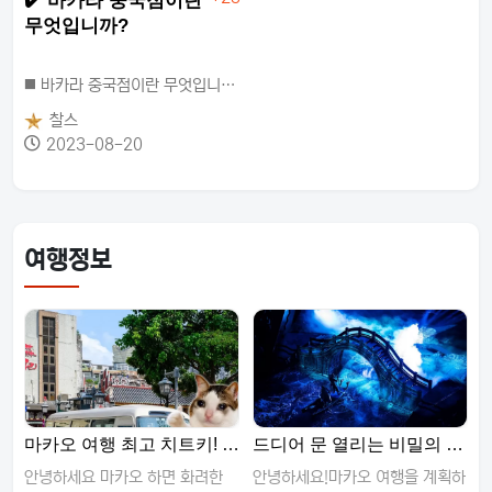
✔️ 바카라 중국점이란
레이어가 타이가 나오면 "그림이
수 없는 게임\'이 되는 것이죠.
학적 오류가 숨어 있습니다.
니다.플레이어가 4개까지 내려온 후, 이번에는 거짓말처럼 타이(Tie)
변할 조짐인가?" 혹은 "기존 흐름
얼마전 50만 시드로 게임을 진행
무엇입니까?
첫 번째로, 행동경제학에서 말하는 \'손실 회피 성향(Loss
가 나왔습니다. 흐름을 읽은 꽤 많은 분들이 타이 베팅에 성공해 두둑
이 끊겼나?"라고 생각합니다. 하
하신 손님도 전형적인 \'줄 타기\'
Aversion)\' 때문입니다. 인간은 이익을 얻었을 때의 기쁨보다 손실
한 배당을 챙기시더군요.
지만 이는 수학적으로 아무런 근
스타일이셨습니다.테이블에 [플1,
을 입었을 때 느끼는 고통을 배 이상 강하게 느낍니다. 1만, 2만 페소
그리고 다시 진행된 판, 이번에도 분위기를 이어 모두가 플레이어에 베
◼️ 바카라 중국점이란 무엇입니
거가 없는 심리적 착시입니다.잘
뱅2, 플3]이 나와 있는 상태에서
베팅은 본인의 심리적 안전지대 내에 있기 때문에 잃어도 감당할 수 있
팅했고, 6~8명 정도가 다시 한번 \'슈퍼7\'에 칩을 얹었습니다.결과
까?바카라 게임의 이전 데이터를
찰스
못된 대응의 예: 플레이어 줄이 내
프리(Free)를 한 번 확인하신 뒤,
다는 생각에 뇌가 스트레스를 받지 않습니다. 그래서 자신 있게 흐름을
는? 정말 소름 돋게도 이번에도 플레이어가 7로 승리!슈퍼7에 베팅하
값을 바탕으로 행과 열의 패턴의
2023-08-20
려오는 상황에서 플레이어에 베팅
플레이어가 4개째 내려오는 것을
꺾기도 하고, 미리 그림을 그려 예측 베팅을 던지면 신기하게 연승으로
신 분들이 연속으로 40배라는 거대한 배당을 또 한 번 싹 쓸어 가셨습
연속성 또는 흐트러짐을 표시하는
했는데 타이가 떴을 때, "아, 이제
보고 바로 승부를 보시더군요.
이어집니다.
니다.테이블 분위기는 그야말로 축제 분위기였습니다.
것입니다.쉽게 설명하자만 좋은
꺾일 때가 됐나?" 하고 뱅커로 바
플레이어에 10만씩 연승을 이어
하지만 베팅 단위가 100만 페소(한화 약 2,500만 원), 200만 페소
바카라를 하시다 보면 장줄 외에도 이처럼 말도 안 되는 흐름과 황금
패턴이 이어지고 있는지 그렇지
꾸는 순간 줄을 놓치게 됩니다.결
가다 20만 베팅까지 적중! 이후
(한화 약 5,000만 원)로 커지는 순간, 플레이어의 뇌는 이를 \'감당하
구간이 찾아오곤 합니다.회원 여러분들도 객장에서 게임을 하실 때 슈
않은지를 보여준다고 할 수 있습
과: 10개 이상의 장줄이 내려와도
뱅커로 꺾일 때 한 번 미적중된 후
기 힘든 위협\'으로 인식합니다. 돈의 물리적인 가치가 머릿속을 지배
를 넓게 보시고, 혹시나 이런 기막힌 그림이나 패턴을 만나신다면 절대
니다.중국점은 이전 게임의 데이
여행정보
정작 본인은 타이 이후의 고민 때
마감해 보니 총금액은 150만이
하면서 손실에 대한 공포가 극대화되고, 이로 인해 이성을 담당하는 전
놓치지 말고 꼭 찬스를 잡으셔서 대승(윈컷)하시길 바랍니다!
터를 참고해서 다음 베팅을 결정
문에 수익은커녕 \'침만 흘리는\'
되어 있었습니다.
두엽이 마비됩니다. 결국 소액일 때와 똑같은 베팅 포지션을 유지하고
하는 참고 지표입니다.
상황이 반복됩니다.
단 30분 만에 100만 페소 수익을
싶어도, 두려움 때문에 손이 굳고 판단이 흐려지게 되는 것입니다.
▶바카라 중국점을 이해하기 전에
2. 사례 분석: 왜 한 번의 흔들림
올리고 기분 좋게 게임을 멈추셨
두 번째는 기준점이 바뀌면서 생기는 \'터널 시야(Tunnel Vision)
바카라 스코어보드 설명을 보시고
이 올인(All-in)을 부르는가?최근
습니다.
현상\'입니다. 소액으로 편안하게 게임을 할 때는 테이블 전체의 흐름
오시길 바랍니다.▶바카라 스코어
한 손님의 사례는 일관성 없는 베
여러분은 어떻게 생각하시나요?
과 템포가 넓게 보입니다. 올인된 상태에서 이실장님이 준 20만 페소
보드 (중국점) 구성
팅이 얼마나 위험한지 극명하게
과연 순수하게 실력만으로 50만
로 다시 300만 페소를 만들 수 있었던 이유도 역설적으로 \'이미 다
→https://chulbongtour.com/casino_tip/26
보여줍니다.상황: 퐁당 패턴(플-
시드를 이렇게 빠른 시간에 150
잃었다\'는 생각에 마음을 내려놓으면서 좁아졌던 시야가 다시 넓어졌
마카오 여행 최고 치트키! 0
드디어 문 열리는 비밀의 문!
※이 글은 여러분이 지금까지 어
뱅-플-뱅)이 이어지던 중, 손님은
만으로 만들 수 있을까요?
기 때문입니다.
원으로 즐기는 '무료 레저 버
마카오 하우스 오브 댄싱 워
디에서도 보지 못한 내용이며, 제
안녕하세요 마카오 하면 화려한
안녕하세요!마카오 여행을 계획하
플레이어에 베팅했습니다. 결과는
제가 생각하는 바카라는 \'플,뱅을
하지만 고액 베팅이 들어가는 순간, 인간의 인지 범위는 급격히 좁아져
스'
터 백스테이지 투어 전격 런