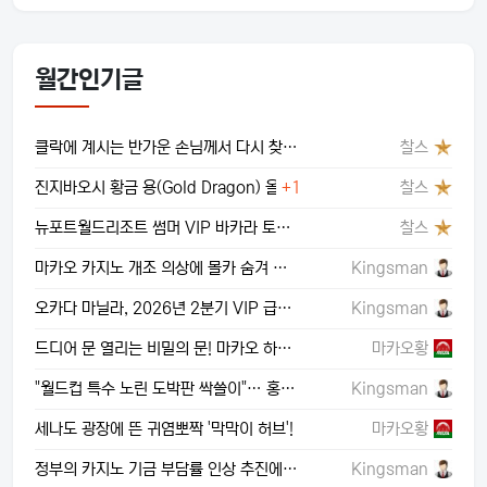
월간인기글
클락에 계시는 반가운 손님께서 다시 찾아주셨습니다.
찰스
진지바오시 황금 용(Gold Dragon) 올 드래곤 풀 스크린 상황
+1
찰스
뉴포트월드리조트 썸머 VIP 바카라 토너먼트
찰스
마카오 카지노 개조 의상에 몰카 숨겨 원격 대리베팅한 중국인들 잇따라 적발
Kingsman
오카다 마닐라, 2026년 2분기 VIP 급감에 직격탄… EBITDA 71% 폭락하며 '빨간불'
Kingsman
드디어 문 열리는 비밀의 문! 마카오 하우스 오브 댄싱 워터 백스테이지 투어 전격 런칭!
마카오황
"월드컵 특수 노린 도박판 싹쓸이"… 홍콩 경찰, 불법 도박장 급습해 116명 체포·축구계 연루된 승부조작 조직까지 적발
Kingsman
세나도 광장에 뜬 귀염뽀짝 '막막이 허브'!
마카오황
정부의 카지노 기금 부담률 인상 추진에 업계 '비상'… 영업이익 최대 37% 감축 및 투자 위축 우려
Kingsman