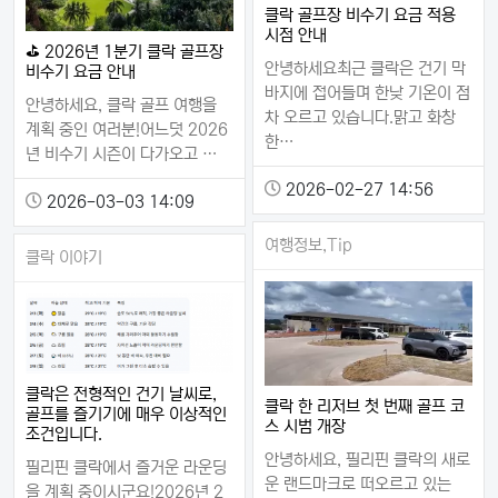
클락 골프장 비수기 요금 적용
시점 안내
⛳ 2026년 1분기 클락 골프장
안녕하세요최근 클락은 건기 막
비수기 요금 안내
바지에 접어들며 한낮 기온이 점
안녕하세요, 클락 골프 여행을
차 오르고 있습니다.맑고 화창
계획 중인 여러분!어느덧 2026
한…
년 비수기 시즌이 다가오고 …
2026-02-27 14:56
2026-03-03 14:09
여행정보,Tip
클락 이야기
클락은 전형적인 건기 날씨로,
클락 한 리저브 첫 번째 골프 코
골프를 즐기기에 매우 이상적인
스 시범 개장
조건입니다.
안녕하세요, 필리핀 클락의 새로
필리핀 클락에서 즐거운 라운딩
운 랜드마크로 떠오르고 있는
을 계획 중이시군요!2026년 2