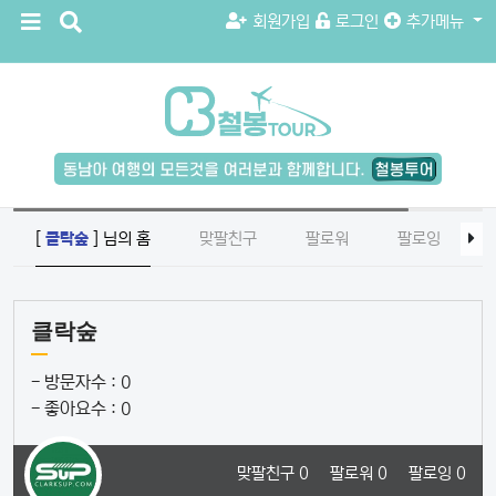
메
검
회원가입
로그인
추가메뉴
뉴
색
버
버
튼
튼
검
색
버
튼
[
클락숲
] 님의 홈
맞팔친구
팔로워
팔로잉
클락숲
- 방문자수 :
0
- 좋아요수 :
0
맞팔친구 0
팔로워 0
팔로잉 0