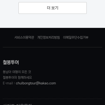
더 보기
서비스이용약관
개인정보처리방침
이메일무단수집거부
철봉투어
동남아 여행의 모든 것
철봉투어와 함께하세요
E-mail :
chulbongtour@kakao.com