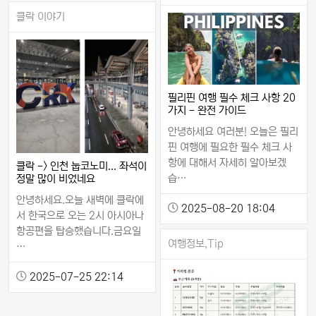
클락 이야기
필리핀 여행 필수 체크 사항 20
가지 - 완전 가이드
안녕하세요 여러분! 오늘은 필리
핀 여행에 필요한 필수 체크 사
항에 대해서 자세히 알아보겠
클락 -> 인천 눕코노미... 좌석이
습…
정말 많이 비었네요
안녕하세요.오늘 새벽에 클락에
2025-08-20 18:04
서 한국으로 오는 2시 아시아나
항공편을 탑승했습니다.금요일
여행정보,Tip
…
2025-07-25 22:14