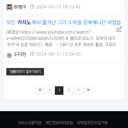
이 신뢰를 잃고 있습니다. 플레이어 입장에서는 어
번째로가장 큰 장점은 아무래도 수입이에요.월급 외에도 꽤 쏠쏠한 부
떤 에이전시를…
80짱구
2024-09-12 19:23:42
수입이 있다고 합니다.손님들이 주시는 팁은 기본이고, 여유 자금이 있
을 경우 개인 환전 수수료 수익도 있다네요.그리고 영업 능력이 있다면
모든
카지노
에서 쫓겨난 그가 도박을 정복해나간 비법들
한국의 손님을 직접 유치해서 커미션을 받기도 하구요어떤 달에는 이
런 부수입이 월급을 훌쩍 넘긴다고 합니다.두 번째는,지인의 주 업무는
{동영상:https://www.youtube.com/watch?
손…
v=ie94h2v5D8I|ie94h2v5D8I} # 젤리코 라노가: 도박의 대가
'조커'의 성공 이야기1. 배경 - 1961년 호주 호바트 출생, 크로아
티아 이민자 부모 - 태즈매니아 대학교에서 은행, 금융, 세금 전공
3구3진
2024-09-11 15:34:43
2. 도박 경력 시작 - 카드 카운팅으로 시작, 호주 카지노에서 출입
금지 - 라스베가스로 진출, 결국 모든 카지노에서 출입 금지3. 다
양한 도박 분야 정복 - 키노: 750만 달러 잭팟 획득, '키노의 왕'
'겜블이야기' 결과 더보기
칭호 - 복권: 통계적 방…
1
2
서비스이용약관
개인정보처리방침
이메일무단수집거부