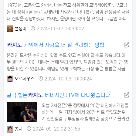
이 없었으니까."그래, 정말 끝…
1973년, 고등학교 2학년. 나는 전교 상위권의 모범생이었다. 부모님
은 내 성적표를 들고 동네방네 자랑하고 다니셨고, 담임 선생님은 서울
대 진학을 장담하셨다. 하지만 운명이란 것이 참 묘했다. 그날만 아니
었더라면, 그 당구장에 발을 들이지 않았더라면..."형 계신가요?"아는
썰쟁이
2024-11-17 13:36:02
형을 찾아 들어선 동네 당구장. 형은 없었지만, 대신 또래 친구들이 초
록빛 당구대를 둘러싸고 있었다. 하얀 공이 부딪히는 소리, 점수를 외
카지노
게임에서 자금을 더 잘 관리하는 방법
치는 우렁찬 목소리, 담배 연기 자욱한 공기 속에서 나는 이상한 매력
을 느꼈다. 특히 당구를 치는 그들의…
온라인 도박은 수익성이 있을 수도 있고 손실이 클 수도 있습니다.이
두 결과의 차이는 대부분 운에 달려 있지만, 책임감 있는 도박이 큰 영
향을 미칠 수 있습니다.책임감 있게 도박하는 가장 좋은 방법은 자금
관리를 실천하는 것입니다. 그렇다면 어떻게 해야 할까요?온라인 포커
모르페우스
2024-10-03 10:06:24
의 흥미로움은 때때로 일부 사람들이 미리 계획한 자금 관리 방식을 잊
게 하여 무모하게 도박하게 만들 수 있습니다.이 가이드에서는온라인
클락 힐튼
카지노
베네시안JTV에 다녀왔습니다.
포커 환경에서 자금을 더 잘 관리할 수 있는 실질적인 팁을 제공하겠습
니다.보너스를 비교해보세요온라인 카지노 사이트는 수천 개가 있으
오늘 2차전은2층 정킷에서 20만 바인해서 게임을
며…
하는데 …잘 되지 않아서 20만 바로 죽었고분위
기 전환할겸 구부장님과 함께3층 정킷으로 올라갔
는데2층 보다는 층고도 높고 쾌적하더라구요다시
곰치
2024-09-29 02:31:55
20만 바인해서 게임을 하는데그림은 나쁘지 않았