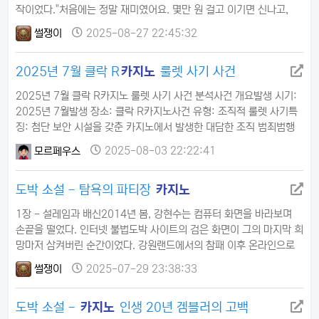
작이었다."처음에는 정말 재미였어요. 몇만 원 걸고 이기면 신나고,
져도 '운이 없었네' 하고 넘어갔죠. 그런데 언제부터인가 그 맛에 빠
썰쟁이
2025-08-27 22:45:32
져들었어요. 모든 일상을 접고 카지노만 생각하게 됐죠."악순환의
늪도박 중독자의 전형적인 패턴이 시작됐다. 월급 200만원에 생활
2025년 7월 클락 R
카지노
룰렛 사기 사건
비와 각종 비용으로 300만원이 필요한 상황. 부족한 100만원을
메우려고 200만원을 걸었다가 모든 것을 잃는다. 그러면 …
2025년 7월 클락 R카지노 룰렛 사기 사건 분석사건 개요발생 시기:
2025년 7월발생 장소: 클락 R카지노사건 유형: 조직적 룰렛 사기특
징: 첨단 보안 시설을 갖춘 카지노에서 발생한 대담한 조직 범죄범행
방법1. 범행 시간대 및 장소 선정시간: 새벽 3시~5시 (최소 인원 근무
모르페우스
2025-08-03 22:22:41
시간대)장소: 스크린 룰렛 테이블이유: 직원들의 관심이 적고 감시가
소홀한 시간대 활용2. 범행 구조참여자플레이어 3명딜러 1명슈퍼바
도박 소설 - 탐욕의 파티장
카지노
이저 1명기타 직원들 (총 15명 연루)게임 방식스크린 룰렛: 딜러가 수
동으로 볼을 스핀하고, 플레이어들은 모니터로 배팅…
1장 - 설레임과 배신2014년 봄, 강현수는 컴퓨터 화면을 바라보며
손끝을 떨었다. 인터넷 불법도박 사이트의 검은 화면이 그의 마지막 희
망마저 삼켜버린 순간이었다. 강원랜드에서의 참패 이후 온라인으로
도피했지만, 결과는 똑같았다. 빈 통장과 아내 수진의 차가운 시선만이
썰쟁이
2025-07-29 23:38:33
남았을 뿐이다."여보, 정말 끝이야. 이제 정말 손 떼자."수진의 목소리
에는 체념이 묻어있었다. 임신 3개월의 몸으로 남편의 도박 중독을 지
도박 소설 -
카지노
인생 20년 겜블러의 고백
켜보는 것은 고통스러웠다. 현수도 고개를 끄덕였다. 더 이상 잃을 것