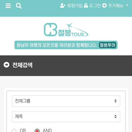
메
검
회원가입
로그인
추가메뉴
뉴
색
버
버
튼
튼
검
색
버
튼
전체검색
OR
AND