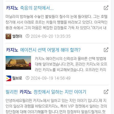
던것 같은데올라가지 못하고 계속 본전에서오르락
카지노
죽음의 문턱에서...
내리락 하더라구요저녁 시간 되어서구부장님이 식
사 주문해 주셔서밥먹고 2층에서 죽은거만 찾고오
마닐라의 밤하늘에 수놓인 불빛들이 철수의 눈에 들어왔다. 그는 호텔
늘은 그만하자그런데 역시나오르락 내리락게임이
창가에 서서 아래로 흐르는 차들의 행렬을 바라보고 있었다. 이국적인
힘겹다고생각이 들기 시작하니어디에 베팅을해도
풍경 속에서 그의 마음은 복잡한 감정들로 가득 차 있었다."여기서 내
이길것 같지 않고질것같다는 생각이 드는데일어서
인생을 바꿀 수 있을까?" 그는 중얼거렸다.철수는 도박 중독자였다.처
지 못하고 계속했네요그러다가 슈…
썰쟁이
2024-09-20 13:35:35
음에는 단순한 호기심으로 시작했던 것이 어느새 그의 삶을 송두리째
집어삼키고 있었다. 부모님께 사업 자금이라며 빌려간 돈은 이미 오래
카지노
에이전시 선택 어떻게 해야 할까?
전에 카지노 테이블 위에서 사라졌고, 그 빚은 눈덩이처럼 불어나고 있
었다.그는 깊은 한숨을 내쉬었다. 마닐라에 온…
카지노 에이전시의 신뢰성과 올바른 선택 방법에
대해 알아보겠습니다.​먼저, 온라인 카지노와 오프
라인 카지노를 비교해보겠습니다. 오프라인 카지
노의 에이전시 역할을 온라인에서는 카지노 총판
필브로
2024-09-19 14:56:49
이 수행합니다. 수익 구조나 세부적인 역할은 다를
수 있지만, 잠재 고객에게 카지노를 소개하는 중개
필리핀
카지노
정킷에서 일하는 지인 이야기
역할은 동일합니다.​과연 믿을 수 있는 카지노 에이
전시나 총판이 존재할까요? 네, 존재합니다. 다만
안녕하세요필리핀 카지노에서 일하고 있는 지인 이야기 입니다.제 지
일부 무책임한 에이전시나 총판의 사기나 먹튀 행
인의 일상과 경험을 바탕으로카지노, 특히 VIP 정켓에서 일하는 것의
위로 인해 대다수의 성실하고 정직한 에이전시들
장단점에 대해 이야기해볼까 합니다.먼저 장점부터 말씀드릴게요.첫