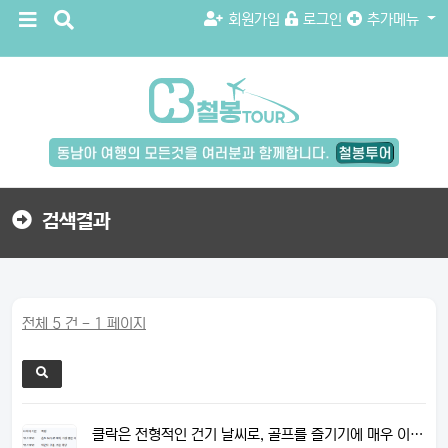
메
검
회원가입
로그인
추가메뉴
뉴
색
버
버
튼
튼
검
색
버
튼
검색결과
전체 5 건 - 1 페이지
클락은 전형적인 건기 날씨로, 골프를 즐기기에 매우 이…