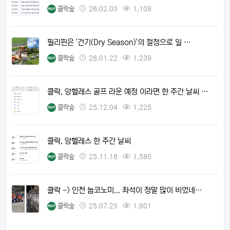
클락숲
26.02.03
1,109
필리핀은 '건기(Dry Season)'의 절정으로 일 …
클락숲
26.01.22
1,239
클락, 앙헬레스 골프 라운 예정 이라면 한 주간 날씨 …
클락숲
25.12.04
1,225
클락, 앙헬레스 한 주간 날씨
클락숲
25.11.16
1,580
클락 -> 인천 눕코노미... 좌석이 정말 많이 비었네…
클락숲
25.07.25
1,901