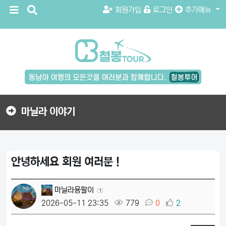
메
검
회원가입
로그인
추가메뉴
뉴
색
버
버
튼
튼
검
색
버
튼
마닐라 이야기
안녕하세요 회원 여러분 !
마닐라용팔이
2026-05-11 23:35
779
0
2