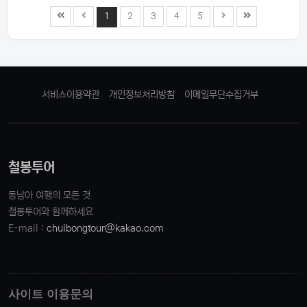
1
2
3
4
5
서비스이용약관
개인정보처리방침
이메일무단수집거부
철봉투어
동남아 여행의 모든 것
철봉투어와 함께하세요
E-mail :
chulbongtour@kakao.com
사이트 이용문의