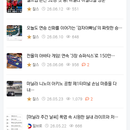
월드컵 본선 32강 첫 승! 마닐라 아얄라몰 방문
찰스
26.06.12
551
오늘도 연승 신화를 이어가는 '감자아빠님'의 짜릿한 승…
찰스
26.06.10
648
전율의 아바타 게임! 연속 '3장 슈퍼식스'로 150만…
찰스
26.06.06
956
2
마닐라 니노이 아키노 공항 제1터미널 손님 마중을 다
녀…
찰스
26.05.23
1,079
2
[마닐라 주간 날씨] 폭염 속 시원한 실내 라이프와 저…
필브로
26.05.22
666