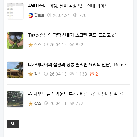
4월 마닐라 여행, 날씨 걱정 없는 실내 라이프!
필브로
26.04.24
770
Tazo 형님의 깜짝 선물과 스크린 골프, 그리고 d’…
찰스
26.04.15
852
따가이따이의 절경과 정통 필리핀 요리의 만남, ‘Ros…
찰스
26.04.13
1,133
2
⛳ 셔우드 힐스 라운드 후기: 빠른 그린과 필리핀식 골…
찰스
26.04.11
772