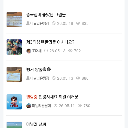
중국점이 좋았던 그림들
마닐라은팀장
26.05.18
835
제3의성 빠끌라를 아시나요?
조대세
26.05.13
792
뱅커 쌍줄🔴🔴
마닐라은팀장
26.05.13
880
열람중
안녕하세요 회원 여러분 !
마닐라용팔이
26.05.11
780
마닐라 날씨