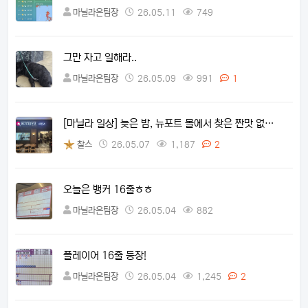
마닐라은팀장
26.05.11
749
그만 자고 일해라..
마닐라은팀장
26.05.09
991
1
[마닐라 일상] 늦은 밤, 뉴포트 몰에서 찾은 짠맛 없…
찰스
26.05.07
1,187
2
오늘은 뱅커 16줄ㅎㅎ
마닐라은팀장
26.05.04
882
플레이어 16줄 등장!
마닐라은팀장
26.05.04
1,245
2