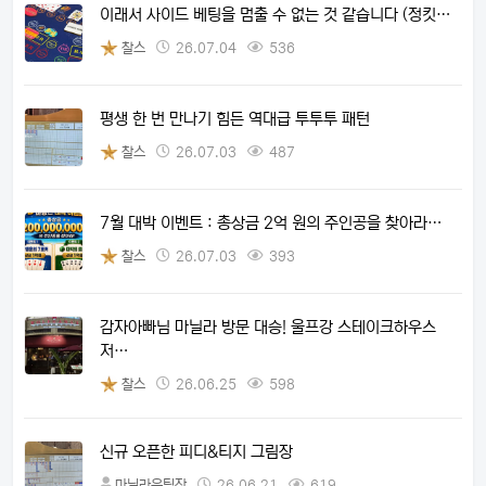
이래서 사이드 베팅을 멈출 수 없는 것 같습니다 (정킷…
찰스
26.07.04
536
평생 한 번 만나기 힘든 역대급 투투투 패턴
찰스
26.07.03
487
7월 대박 이벤트 : 총상금 2억 원의 주인공을 찾아라…
찰스
26.07.03
393
감자아빠님 마닐라 방문 대승! 울프강 스테이크하우스
저…
찰스
26.06.25
598
신규 오픈한 피디&티지 그림장
마닐라은팀장
26.06.21
619