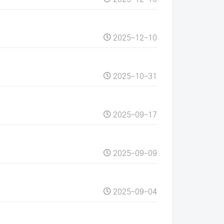
2025-12-10
2025-10-31
2025-09-17
2025-09-09
2025-09-04