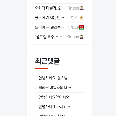
오카다 마닐라, 2026년 2분기 VIP 급감에 직격탄… EBITDA 71% 폭락하며 '빨간불'
Kingsman
클락에 계시는 반가운 손님께서 다시 찾아주셨습니다.
찰스
드디어 문 열리는 비밀의 문! 마카오 하우스 오브 댄싱 워터 백스테이지 투어 전격 런칭!
마카오황
"월드컵 특수 노린 도박판 싹쓸이"… 홍콩 경찰, 불법 도박장 급습해 116명 체포·축구계 연루된 승부조작 조직까지 적발
Kingsman
최근댓글
안녕하세요, 찰스님!만나 뵙게 되어 반가웠습니다.덕분에 무사히 일정 마치고 귀국했습니다.다음 뵐 때까지구성원 모두 건강하시길 빕니다.
필리핀 마닐라의 대형 카지노(오카다, 솔레어, 시티오브드림즈, 뉴포트 월드 리조트 등)에 있는 VIP 정킷(Junket) 게임룸에는 일반적으로 블랙잭 테이블이 없습니다.블랙잭을 즐기시려면 정킷룸이 아닌 카지노 일반 객장(Mass Floor) 또는 하이리밋(High Limit) 구역을 이용하시면 됩니다.
안녕하세요^^어서오세요.
안녕하세요 가시고님도항상 건강 챙기시고, 좋은 하루 보내세요