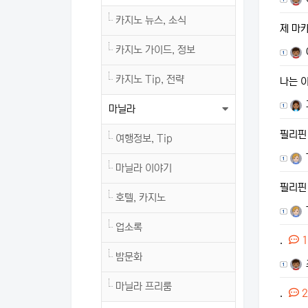
카지노 뉴스, 소식
제 마
카지노 가이드, 정보
카지노 Tip, 전략
나는 
마닐라
필리핀 
여행정보, Tip
마닐라 이야기
필리핀 
호텔, 카지노
업소록
.
1
밤문화
마닐라 프리룸
.
2