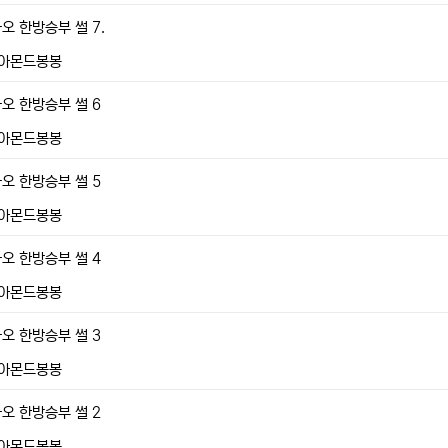
오 한방승부 썰 7.
아몬드봉봉
오 한방승부 썰 6
아몬드봉봉
오 한방승부 썰 5
아몬드봉봉
오 한방승부 썰 4
아몬드봉봉
오 한방승부 썰 3
아몬드봉봉
오 한방승부 썰 2
아몬드봉봉