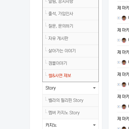
알림, 공지사항
제 마카
출석, 가입인사
질문, 문의하기
제 마카
자유 게시판
살아가는 이야기
제 마카
겜블이야기
제 마카
썰&사연 제보
Story
제 마카
벨라의 필리핀 Story
멤버 카지노 Story
제 마카
카지노