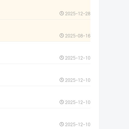
2025-12-28
2025-08-16
2025-12-10
2025-12-10
2025-12-10
2025-12-10