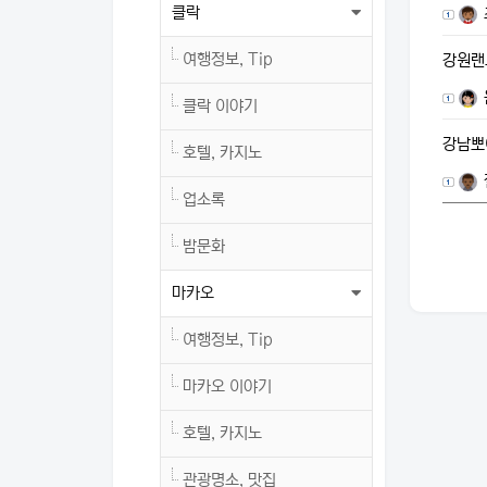
클락
여행정보, Tip
강원랜
클락 이야기
강남뽀
호텔, 카지노
업소록
밤문화
마카오
여행정보, Tip
마카오 이야기
호텔, 카지노
관광명소, 맛집