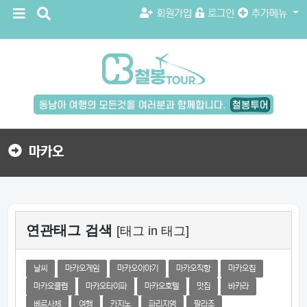
메
검
회원가입
로그인
추가메뉴
뉴
색
버
버
튼
튼
검
색
버
튼
마카오
연관태그 검색
[태그 in 태그]
날씨
마카오게임
마카오이야기
마카오직항
마카오칩
마카오클럽
마카오타이파
마카오호텔
맛집
바카라
베르사체
여행
카지노
파리지앵
팔라조