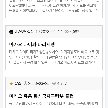
안녕하세요~마카오민실장 입니다지금 마카오 에는 비가 오고 있
어요~썰하나 써 봅니다~70세 노인 이야기내가 카드를 까고있
을때의 일이였다내뒤로 갑자기 15명 정도 남짓되는 정장 입은직
원들의 병풍이 세워졌다 머지?이 싸한 분위기는 …옆에 70세먹
은 머리히끗한 할아버지가 앉았다.나는 플에 칩을 5,000불 놓은
상태였고 할아버지가옆으로 쓱 10만불 20개 탑을 쌓아 내옆에
마카오민실장
2023-04-17
4,082
두었다.200만불 이였다~헉~~~할아버지를 쓱보니따라붙은 직
원하나가 칩10만불짜리가 20개 5줄그 뒤에붙은 직원이 또 똑같
이 20개 5줄총 2,000만불 정도의칩을 들고 있
마카오 타이파 파리지앵
마카오 타이파 파리지앵안녕하세요~파리지앵 로비 에요 너무 멋
있어서사진 몇장 올립니다에팰탑은 낮 12시 이후부터5층 전망
대 올라가서 구경 할수 있습니다마카오 파리지앵 호텔 리셉션너
무 멋 있네요~마카오민실장카톡 : m6652
찰스
2023-03-25
4,967
마카오 유흥 화심공자구락부 클럽
공무원님의 카지노 이야기 4편에서 나오는花心公子俱樂部(화