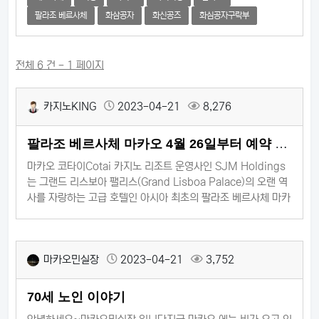
팔라조 베르사체
화삼공자
화신공즈
화심공자구락부
전체 6 건 - 1 페이지
카지노KING
2023-04-21
8,276
팔라조 베르사체 마카오 4월 26일부터 예약 가
능
마카오 코타이Cotai 카지노 리조트 운영사인 SJM Holdings
는 그랜드 리스보아 팰리스(Grand Lisboa Palace)의 오랜 역
사를 자랑하는 고급 호텔인 아시아 최초의 팔라조 베르사체 마카
오(Palazzo Versace Macau) 호텔 객식을 4월 26일부터 예
약할 수 있다고 밝혔습니다.SJM Holdings의 이전 기업 자료
에서는 베르사체 브랜드 호텔이 270개의 객실을 수용할 수 있다
마카오민실장
2023-04-21
3,752
고 언급했습니다.4월 26일부터 Palazzo Versace Macau의
숙박 시설에는 킹 베드 또는 퀸 베드가 ​​있는 "디럭스
70세 노인 이야기