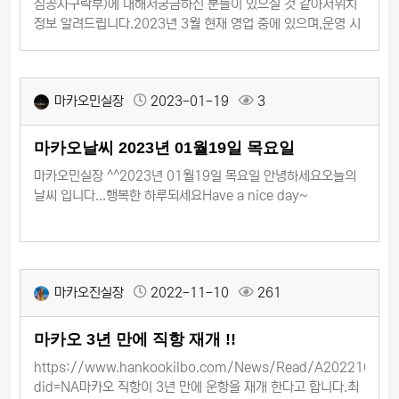
심공자구락부)에 대해서궁금하신 분들이 있으실 것 같아서위치
정보 알려드립니다.​2023년 3월 현재 영업 중에 있으며,운영 시
스템이 변경되었다고 하는데 그것까지는확인을 하지 못했는데
최근 방문하신 분 계시면정보 공유해 주세요~~~현재는 입장 시
입장료 490불 있습니다.​▶ 공무원님의 화심공자 후기 보러 가기
마카오민실장
2023-01-19
3
{지도:1^|^1-5 Estr. do Eng. Trigo, Macao
^|^^|^(22.1959712, 113.5486421)}​위치 : 기아호텔
(Hotel Guia Ma
마카오날씨 2023년 01월19일 목요일
마카오민실장 ^^2023년 01월19일 목요일 안녕하세요오늘의
날씨 입니다...행복한 하루되세요Have a nice day~
마카오진실장
2022-11-10
261
마카오 3년 만에 직항 재개 !!
https://www.hankookilbo.com/News/Read/A20221030
did=NA마카오 직항이 3년 만에 운항을 재개 한다고 합니다.최