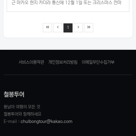
근 마카오 현지 카더라 통신에 12월 1일 또는 크리스마스 전마
카오 직항이 운항 한다고 하였는데..네이버 뉴스까지 나왔으니
정말 12월에는 운항을 할려나 봅니다.하지만 마카오는 아직 호
텔 격리 ( 7 + 3 ) 를 해야되서지금 당장 방문하기는 힘들거 같습
1
니다.마카오 직항이 12월부터 다니기 시작하면내년에는 격리 사
라지지 않을까 기대해봅니다.
서비스이용약관
개인정보처리방침
이메일무단수집거부
철봉투어
동남아 여행의 모든 것
철봉투어와 함께하세요
E-mail :
chulbongtour@kakao.com