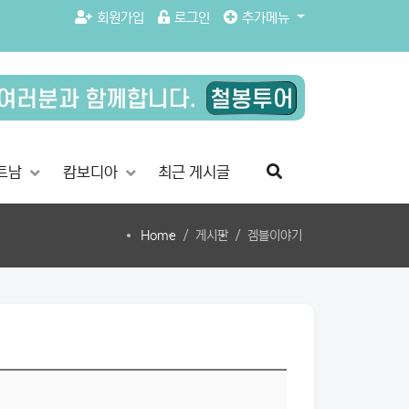
회원가입
로그인
추가메뉴
트남
캄보디아
최근 게시글
Home
게시판
겜블이야기