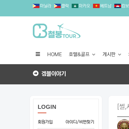
마닐라
클락
마카오
베트남
캄보
HOME
호텔&골프
게시판
겜블이야기
[썰,
LOGIN
회원가입
아이디/비번찾기