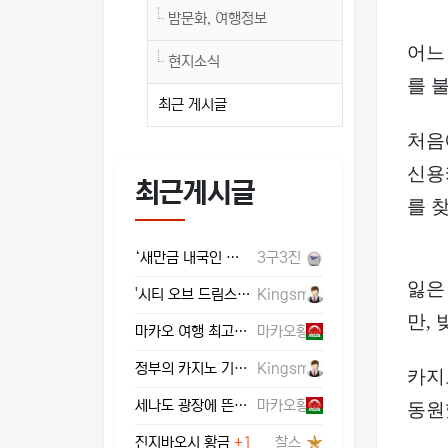
밤문화, 여행정보
어느
현지소식
를 
최근 게시글
처음
신용
최근게시글
를 
‘새만금 내국인 카지노’…득인가, 실인가?
3구3진
잃은
'시티 오브 드림스 마닐라' 카지노 2분 수익 배분금 37.5% 급증… 실적 호조 견인
Kingsman
만,
마카오 여행 최고 치트키! 0원으로 즐기는 '무료 레저 버스'
마카오황
정부의 카지노 기금 부담률 인상 추진에 업계 '비상'… 영업이익 최대 37% 감축 및 투자 위축 우려
Kingsman
카지노
세나도 광장에 뜬 귀염뽀짝 '막막이 허브'!
마카오황
동원
진지바오시 황금 용(Gold Dragon) 올 드래곤 풀 스크린 상황
+1
찰스