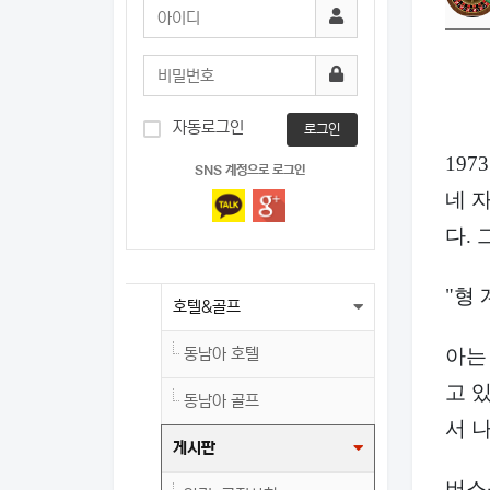
자동로그인
로그인
19
SNS 계정으로 로그인
네 
다.
"형 
호텔&골프
아는
동남아 호텔
고 
동남아 골프
서 
게시판
버스