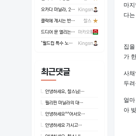
마지
오카다 마닐라, 2026년 2분기 VIP 급감에 직격탄… EBITDA 71% 폭락하며 '빨간불'
Kingsman
다는
클락에 계시는 반가운 손님께서 다시 찾아주셨습니다.
찰스
드디어 문 열리는 비밀의 문! 마카오 하우스 오브 댄싱 워터 백스테이지 투어 전격 런칭!
마카오황
"월드컵 특수 노린 도박판 싹쓸이"… 홍콩 경찰, 불법 도박장 급습해 116명 체포·축구계 연루된 승부조작 조직까지 적발
Kingsman
집을
가 
최근댓글
사채
두려
안녕하세요, 찰스님!만나 뵙게 되어 반가웠습니다.덕분에 무사히 일정 마치고 귀국했습니다.다음 뵐 때까지구성원 모두 건강하시길 빕니다.
얼마
필리핀 마닐라의 대형 카지노(오카다, 솔레어, 시티오브드림즈, 뉴포트 월드 리조트 등)에 있는 VIP 정킷(Junket) 게임룸에는 일반적으로 블랙잭 테이블이 없습니다.블랙잭을 즐기시려면 정킷룸이 아닌 카지노 일반 객장(Mass Floor) 또는 하이리밋(High Limit) 구역을 이용하시면 됩니다.
아 
안녕하세요^^어서오세요.
안녕하세요 가시고님도항상 건강 챙기시고, 좋은 하루 보내세요