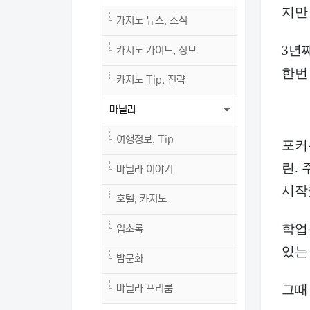
지만
카지노 뉴스, 소식
3년
카지노 가이드, 정보
한번
카지노 Tip, 전략
마닐라
여행정보, Tip
포커
린.
마닐라 이야기
시작
호텔, 카지노
학업
업소록
있는
밤문화
그때
마닐라 프리룸