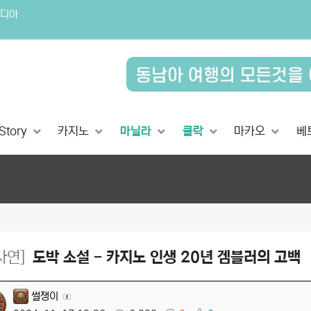
디아
Story
카지노
마닐라
클락
마카오
베
사연]
도박 소설 - 카지노 인생 20년 겜블러의 고백
썰쟁이