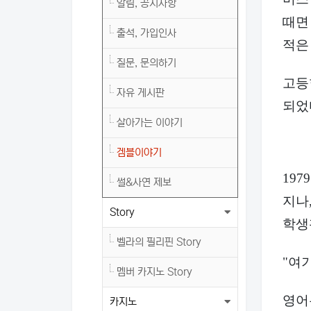
알림, 공지사항
때면
출석, 가입인사
적은
질문, 문의하기
고등
자유 게시판
되었
살아가는 이야기
겜블이야기
19
썰&사연 제보
지나
Story
학생
벨라의 필리핀 Story
"여
멤버 카지노 Story
영어
카지노