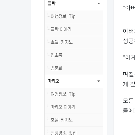
클락
"아버
여행정보, Tip
클락 이야기
아버
성공
호텔, 카지노
업소록
"이게
밤문화
며칠
마카오
게 
여행정보, Tip
모든
마카오 이야기
들에
호텔, 카지노
관광명소, 맛집