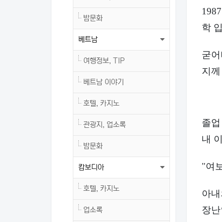
19
밤문화
학 
베트남
굳어
여행정보, TIP
지께
베트남 이야기
호텔, 카지노
졸업
관광지, 업소록
내 
밤문화
"여보
캄보디아
호텔, 카지노
아내
장난
업소록