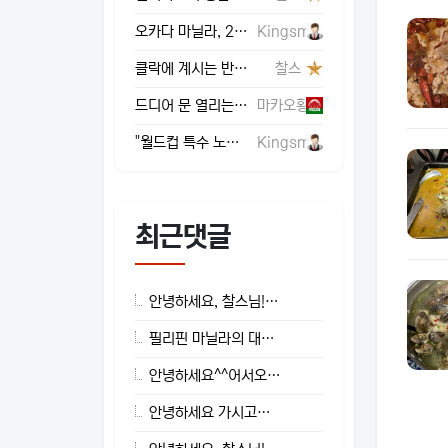
오카다 마닐라, 2026년 2분기 VIP 급감에 직격탄… EBITDA 71% 폭락하며 '빨간불'
Kingsman
클락에 계시는 반가운 손님께서 다시 찾아주셨습니다.
찰스
드디어 문 열리는 비밀의 문! 마카오 하우스 오브 댄싱 워터 백스테이지 투어 전격 런칭!
마카오황
"월드컵 특수 노린 도박판 싹쓸이"… 홍콩 경찰, 불법 도박장 급습해 116명 체포·축구계 연루된 승부조작 조직까지 적발
Kingsman
최근댓글
안녕하세요, 찰스님!만나 뵙게 되어 반가웠습니다.덕분에 무사히 일정 마치고 귀국했습니다.다음 뵐 때까지구성원 모두 건강하시길 빕니다.
필리핀 마닐라의 대형 카지노(오카다, 솔레어, 시티오브드림즈, 뉴포트 월드 리조트 등)에 있는 VIP 정킷(Junket) 게임룸에는 일반적으로 블랙잭 테이블이 없습니다.블랙잭을 즐기시려면 정킷룸이 아닌 카지노 일반 객장(Mass Floor) 또는 하이리밋(High Limit) 구역을 이용하시면 됩니다.
안녕하세요^^어서오세요.
안녕하세요 가시고님도항상 건강 챙기시고, 좋은 하루 보내세요