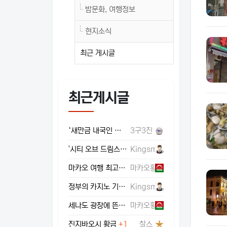
밤문화, 여행정보
현지소식
최근 게시글
최근게시글
‘새만금 내국인 카지노’…득인가, 실인가?
3구3진
'시티 오브 드림스 마닐라' 카지노 2분 수익 배분금 37.5% 급증… 실적 호조 견인
Kingsman
마카오 여행 최고 치트키! 0원으로 즐기는 '무료 레저 버스'
마카오황
정부의 카지노 기금 부담률 인상 추진에 업계 '비상'… 영업이익 최대 37% 감축 및 투자 위축 우려
Kingsman
세나도 광장에 뜬 귀염뽀짝 '막막이 허브'!
마카오황
진지바오시 황금 용(Gold Dragon) 올 드래곤 풀 스크린 상황
+1
찰스