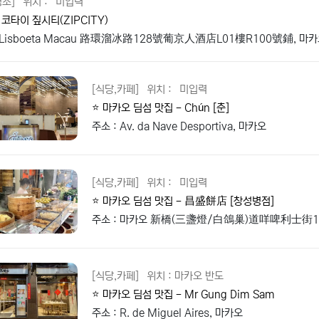
소]
위치 :
미입력
코타이 짚시티(ZIPCITY)
 Lisboeta Macau 路環溜冰路128號葡京人酒店L01樓R100號鋪, 마
[식당,카페]
위치 :
미입력
⭐ 마카오 딤섬 맛집 - Chún [춘]
주소 : Av. da Nave Desportiva, 마카오
[식당,카페]
위치 :
미입력
⭐ 마카오 딤섬 맛집 - 昌盛餅店 [창성병점]
주소 : 마카오 新橋(三盞燈/白鴿巢)道咩啤利士街
[식당,카페]
위치 : 마카오 반도
⭐ 마카오 딤섬 맛집 - Mr Gung Dim Sam
주소 : R. de Miguel Aires, 마카오