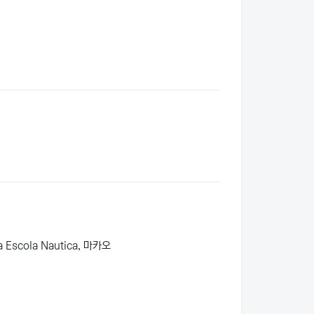
da Escola Nautica, 마카오