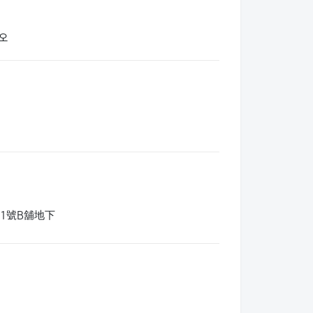
카오
11號B舖地下