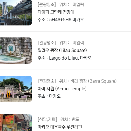
[관광명소]
위치 :
미입력
타이파 그란데 전망대
주소 : 5H46+5H6 마카오
[관광명소]
위치 :
미입력
릴라우 광장 (Lilau Square)
주소 : Largo do Lilau, 마카오
[관광명소]
위치 : 바라 광장 (Barra Square)
아마 사원 (A-ma Temple)
주소 : 마카오
[식당,카페]
위치 : 반도
마카오 매운국수 쑤완라펀