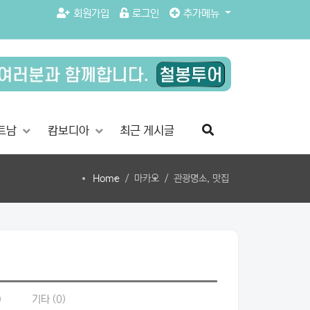
회원가입
로그인
추가메뉴
트남
캄보디아
최근 게시글
Home
마카오
관광명소, 맛집
)
기타 (0)