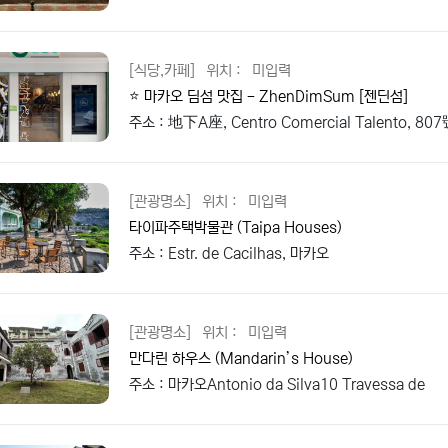
[식당,카페]
위치 :
미입력
⭐ 마카오 딤섬 맛집 - ZhenDimSum [젠딘섬]
주소 : 地下A座, Centro Comercial Talento, 807號
[관광명소]
위치 :
미입력
타이파주택박물관 (Taipa Houses)
주소 : Estr. de Cacilhas, 마카오
[관광명소]
위치 :
미입력
만다린 하우스 (Mandarin’s House)
주소 : 마카오Antonio da Silva10 Travessa de