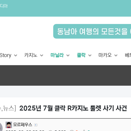
디아
Story
카지노
마닐라
클락
마카오
베
,뉴스]
2025년 7월 클락 R카지노 룰렛 사기 사건
모르페우스