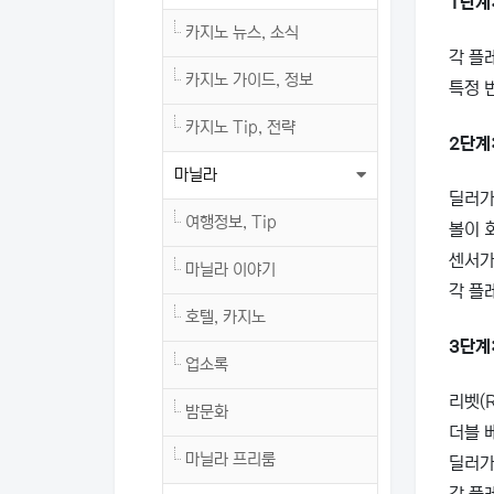
1단계
카지노 뉴스, 소식
각 플
카지노 가이드, 정보
특정 번
카지노 Tip, 전략
2단계
마닐라
딜러가
여행정보, Tip
볼이 
센서가
마닐라 이야기
각 플
호텔, 카지노
3단계
업소록
리벳(R
밤문화
더블 
마닐라 프리룸
딜러가
각 플