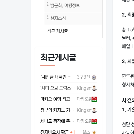
밤문화, 여행정보
2. 최
현지소식
총 1
최근 게시글
딜러, 
매일 
최근게시글
3. 처
연루된
‘새만금 내국인 카지노’…득인가, 실인가?
3구3진
형사처
'시티 오브 드림스 마닐라' 카지노 2분 수익 배분금 37.5% 급증… 실적 호조 견인
Kingsman
마카오 여행 최고 치트키! 0원으로 즐기는 '무료 레저 버스'
마카오황
사건
1. 기
정부의 카지노 기금 부담률 인상 추진에 업계 '비상'… 영업이익 최대 37% 감축 및 투자 위축 우려
Kingsman
세나도 광장에 뜬 귀염뽀짝 '막막이 허브'!
마카오황
첨단 
진지바오시 황금 용(Gold Dragon) 올 드래곤 풀 스크린 상황
+1
찰스
자동화