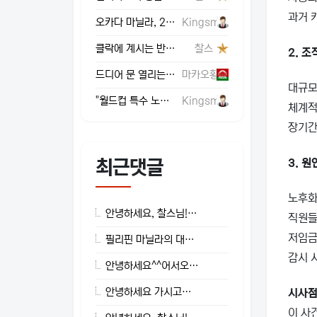
과거 
오카다 마닐라, 2026년 2분기 VIP 급감에 직격탄… EBITDA 71% 폭락하며 '빨간불'
Kingsman
클락에 계시는 반가운 손님께서 다시 찾아주셨습니다.
찰스
2. 조
드디어 문 열리는 비밀의 문! 마카오 하우스 오브 댄싱 워터 백스테이지 투어 전격 런칭!
마카오황
대규모
"월드컵 특수 노린 도박판 싹쓸이"… 홍콩 경찰, 불법 도박장 급습해 116명 체포·축구계 연루된 승부조작 조직까지 적발
Kingsman
체계적
장기간
3. 원
최근댓글
노후화
안녕하세요, 찰스님!만나 뵙게 되어 반가웠습니다.덕분에 무사히 일정 마치고 귀국했습니다.다음 뵐 때까지구성원 모두 건강하시길 빕니다.
직원들
저임금
필리핀 마닐라의 대형 카지노(오카다, 솔레어, 시티오브드림즈, 뉴포트 월드 리조트 등)에 있는 VIP 정킷(Junket) 게임룸에는 일반적으로 블랙잭 테이블이 없습니다.블랙잭을 즐기시려면 정킷룸이 아닌 카지노 일반 객장(Mass Floor) 또는 하이리밋(High Limit) 구역을 이용하시면 됩니다.
감시 
안녕하세요^^어서오세요.
안녕하세요 가시고님도항상 건강 챙기시고, 좋은 하루 보내세요
시사
이 사