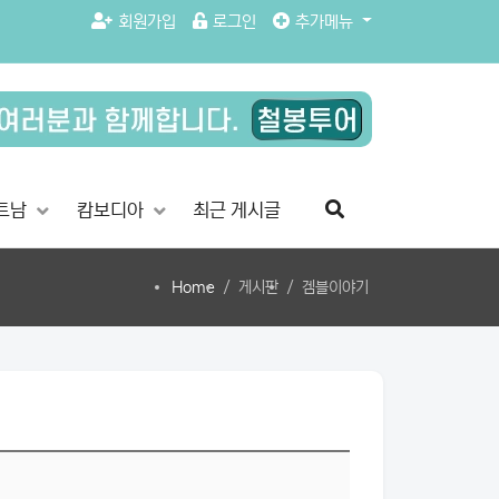
회원가입
로그인
추가메뉴
트남
캄보디아
최근 게시글
Home
게시판
겜블이야기