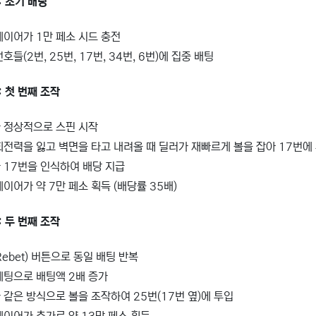
: 초기 배팅
레이어가 1만 페소 시드 충전
호들(2번, 25번, 17번, 34번, 6번)에 집중 배팅
: 첫 번째 조작
 정상적으로 스핀 시작
회전력을 잃고 벽면을 타고 내려올 때 딜러가 재빠르게 볼을 잡아 17번에
 17번을 인식하여 배당 지급
레이어가 약 7만 페소 획득 (배당률 35배)
: 두 번째 조작
ebet) 버튼으로 동일 배팅 반복
베팅으로 배팅액 2배 증가
 같은 방식으로 볼을 조작하여 25번(17번 옆)에 투입
레이어가 추가로 약 13만 페소 획득