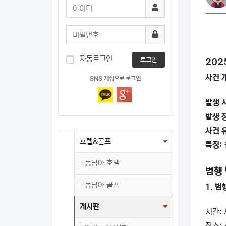
자동로그인
로그인
202
사건 
SNS 계정으로 로그인
발생 시
발생 
사건 
호텔&골프
특징:
동남아 호텔
범행
동남아 골프
1. 범
게시판
시간: 
장소: