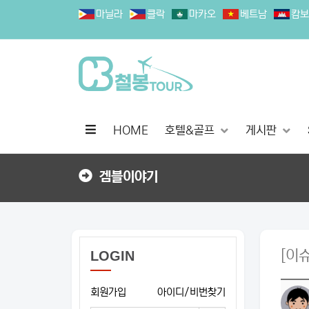
마닐라
클락
마카오
베트남
캄보
HOME
호텔&골프
게시판
겜블이야기
[이슈
LOGIN
회원가입
아이디/비번찾기