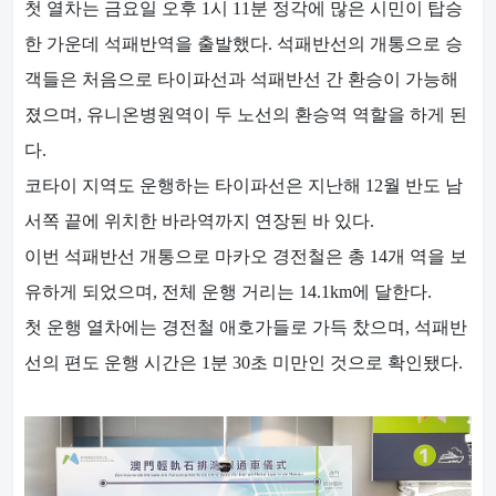
첫 열차는 금요일 오후 1시 11분 정각에 많은 시민이 탑승
한 가운데 석패반역을 출발했다. 석패반선의 개통으로 승
객들은 처음으로 타이파선과 석패반선 간 환승이 가능해
졌으며, 유니온병원역이 두 노선의 환승역 역할을 하게 된
다.
코타이 지역도 운행하는 타이파선은 지난해 12월 반도 남
서쪽 끝에 위치한 바라역까지 연장된 바 있다.
이번 석패반선 개통으로 마카오 경전철은 총 14개 역을 보
유하게 되었으며, 전체 운행 거리는 14.1km에 달한다.
첫 운행 열차에는 경전철 애호가들로 가득 찼으며, 석패반
선의 편도 운행 시간은 1분 30초 미만인 것으로 확인됐다.