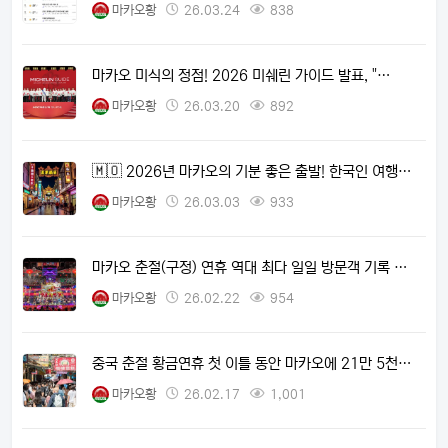
마카오황
26.03.24
838
마카오 미식의 정점! 2026 미쉐린 가이드 발표, "…
마카오황
26.03.20
892
🇲🇴 2026년 마카오의 기분 좋은 출발! 한국인 여행…
마카오황
26.03.03
933
마카오 춘절(구정) 연휴 역대 최다 일일 방문객 기록 …
마카오황
26.02.22
954
중국 춘절 황금연휴 첫 이틀 동안 마카오에 21만 5천…
마카오황
26.02.17
1,001