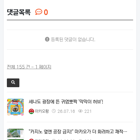
댓글목록
0
등록된 댓글이 없습니다.
전체 155 건 - 1 페이지
세나도 광장에 뜬 귀염뽀짝 '막막이 허브'!
마카오황
26.07.16
221
"카지노 옆엔 공장 금지!" 마카오가 더 화려하고 쾌적…