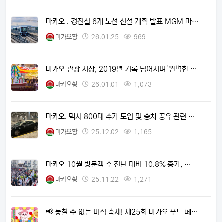
마카오 , 경전철 6개 노선 신설 계획 발표 MGM 마…
마카오황
26.01.25
969
마카오 관광 시장, 2019년 기록 넘어서며 '완벽한 …
마카오황
26.01.01
1,073
마카오, 택시 800대 추가 도입 및 승차 공유 관련 …
마카오황
25.12.02
1,165
마카오 10월 방문객 수 전년 대비 10.8% 증가, …
마카오황
25.11.22
1,271
📢 놓칠 수 없는 미식 축제! 제25회 마카오 푸드 페…