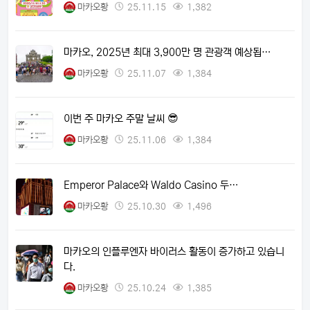
마카오황
25.11.15
1,382
마카오, 2025년 최대 3,900만 명 관광객 예상됩…
마카오황
25.11.07
1,384
이번 주 마카오 주말 날씨 😎
마카오황
25.11.06
1,384
Emperor Palace와 Waldo Casino 두…
마카오황
25.10.30
1,496
마카오의 인플루엔자 바이러스 활동이 증가하고 있습니
다.
마카오황
25.10.24
1,385