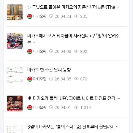
✨ 금빛으로 돌아온 마카오의 자존심! '더 써틴(The…
마카오황
26.04.24
935
마카오에서 포커 테이블이 사라진다고? "황"이 알려주
는…
마카오황
26.04.09
962
마카오 한 주간 날씨 동향
마카오황
26.04.05
879
🥊 마카오가 들썩! UFC 파이트 나이트 대진표 전격 …
마카오황
26.04.01
1,013
3월의 마카오는 ‘봄의 축제’ 중! 날씨부터 꿀팁까지 …