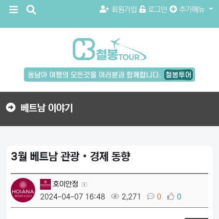
메
검
회원가입
로그인
추가메뉴
뉴
색
버
버
튼
튼
검
색
버
튼
베트남 이야기
3월 베트남 관광‧경제 동향
호이안정
2024-04-07 16:48
2,271
0
0