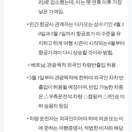
러
)
로 감소했는데
,
이는 뗏 연휴 이후 가장
낮은 가격임
.
•
민간 항공사 관계자는 다가오는 성수기인
4
월
3
0
일과
5
월
1
일까지 항공료가 이 수준을 유
지하고 하계 여행 시즌이 시작되는
6
월부터
항공가격이 다시 상승할 것이라 밝힘
.
○
베트남
,
관광목적 외국인 차량반출입 허용
•
5
월
1
일부터 관광목적에 한하여 외국인 자차 반
출입이 허용될 예정이며
,
반입 가능한 차종
은
△
우측운전석 차량
△
캠핑카
△
9
인승 이
하 승용차 등임
•
차량 운전자는 외국인이어야 하며 여권 또는 이
에 준하는 여행증명서
,
적법한 비자와 해당