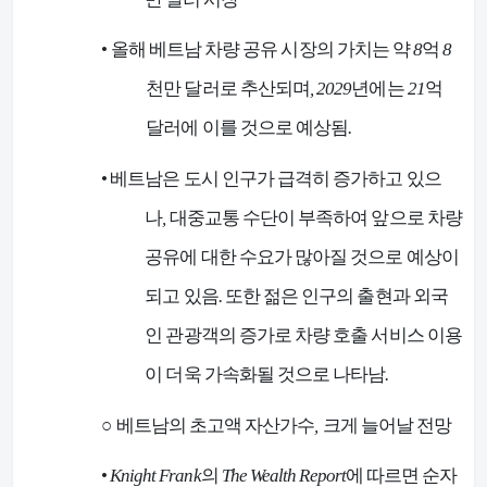
•
올해 베트남 차량 공유 시장의 가치는 약
8
억
8
천만 달러로 추산되며
, 2029
년에는
21
억
달러에 이를 것으로 예상됨
.
•
베트남은 도시 인구가 급격히 증가하고 있으
나
,
대중교통 수단이 부족하여 앞으로 차량
공유에 대한 수요가 많아질 것으로 예상이
되고 있음
.
또한 젊은 인구의 출현과 외국
인 관광객의 증가로 차량 호출 서비스 이용
이 더욱 가속화될 것으로 나타남
.
○
베트남의 초고액 자산가수
,
크게 늘어날 전망
•
Knight Frank
의
The Wealth Report
에 따르면 순자