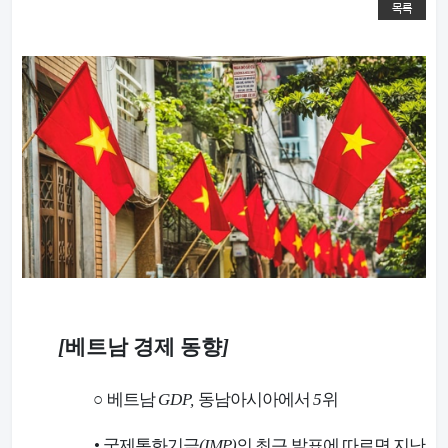
목록
[
베트남 경제 동향
]
○
베트남
GDP,
동남아시아에서
5
위
•
국제통화기금
(IMP)
의 최근 발표에 따르면 지난