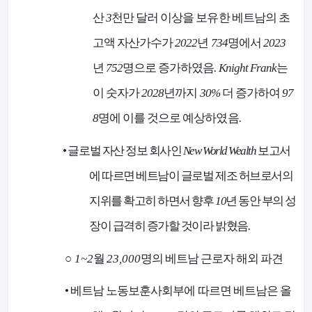
산
3
천만 달러 이상을 보유한 베트남의 초
고액 자산가수가
2022
년
734
명에서
2023
년
752
명으로 증가하였음
. Knight Frank
는
이 숫자가
2028
년까지
30%
더 증가하여
97
8
명에 이를 것으로 예상하였음
.
•
글로벌 자산 정보 회사인
New World Wealth
보고서
에 따르면 베트남이 글로벌 제조 허브로서의
지위를 확고히 하면서 향후
10
년 동안 부의 성
장이 급격히 증가할 것이라 밝혔음
.
○
1~2
월
23,000
명의 베트남 근로자 해외 파견
•
베트남 노동보훈사회부에 따르면 베트남은 올