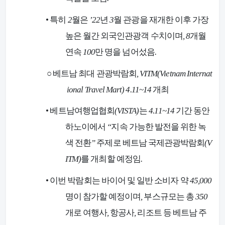
•
특히
2
월은
’22
년
3
월 관광을 재개한 이후 가장
높은 월간 외국인관광객 수치이며
, 8
개월
연속
100
만 명을 넘어섰음
.
○
베트남 최대 관광박람회
, VITM(Vietnam Internat
ional Travel Mart) 4.11~14
개최
•
베트남여행업협회
(VISTA)
는
4.11~14
기간 동안
하노이에서
“
지속 가능한 발전을 위한 녹
색 전환
”
주제로 베트남 국제관광박람회
(V
ITM)
를 개최할 예정임
.
•
이번 박람회는 바이어 및 일반 소비자 약
45,000
명이 참가할 예정이며
,
부스규모는 총
350
개로 여행사
,
항공사
,
리조트 등 베트남 주