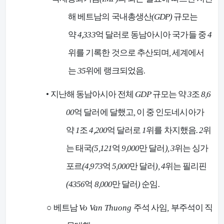
해 베트남의 국내총생산
(GDP)
규모는
약
4,333
억 달러로 동남아시아 국가들 중
4
위를 기록한 것으로 추산되며
,
세계에서
는
35
위에 랭크되었음
.
•
지난해 동남아시아 전체
GDP
규모는 약
3
조
8,6
00
억 달러에 달했고
,
이 중 인도네시아가
약
1
조
4,200
억 달러로
1
위를 차지했음
. 2
위
는 태국
(5,121
억
9,000
만 달러
), 3
위는 싱가
포르
(4,973
억
5,000
만 달러
), 4
위는 필리핀
(4356
억
8,000
만 달러
)
순임
.
○
베트남
Vo Van Thuong
주석 사임
,
부주석이 직