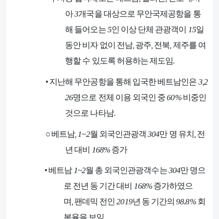
아
3
개국을 대상으로 무안국제공항을 통
해 들어오는
5
인 이상 단체 관광객이
15
일
동안 비자 없이 전남
,
광주
,
전북
,
제주를 여
행할 수 있도록 허용하는 제도임
.
•
지난해 무안공항을 통해 입국한 베트남인은
3,2
26
명으로 전체 이용 외국인 중
60%
비중인
것으로 나타남
.
○
베트남
, 1~2
월 외국인관광객
304
만 명 유치
,
전
년 대비
168%
증가
•
베트남
1~2
월 총 외국인관광객수는
304
만 명으
로 전년 동 기간 대비
168%
증가하였으
며
,
팬데믹 전인
2019
년 동 기간의
98.8%
회
복율을 보임
.