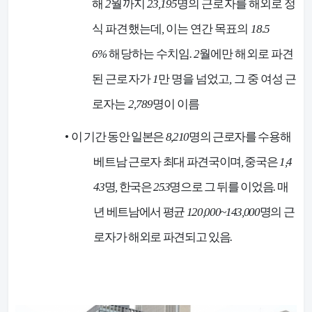
해
2
월까지
23,195
명의 근로자를 해외로 정
식 파견했는데
,
이는 연간 목표의
18.5
6%
해당하는 수치임
. 2
월에만 해외로 파견
된 근로자가
1
만 명을 넘었고
,
그 중 여성 근
로자는
2,789
명이 이름
•
이 기간 동안 일본은
8,210
명의 근로자를 수용해
베트남 근로자 최대 파견국이며
,
중국은
1,4
43
명
,
한국은
253
명으로 그 뒤를 이었음
.
매
년 베트남에서 평균
120,000~143,000
명의 근
로자가 해외로 파견되고 있음
.