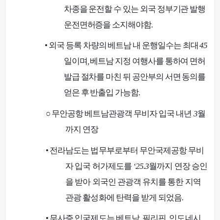
차종을 운전할 수 있는 외국 정부기관 발행
운전면허증을 소지해야함
.
•
외국 등록 차량의 베트남 내 운행일수는 최대
45
일이며
,
베트남 지정 여행사를 통하여 면허
발급 절차를 마친 뒤 공안부의 서면 동의를
얻은 후 반출입 가능함
.
○
무안공항 베트남관광객 무비자 입국 내년
3
월
까지 연장
•
전라남도는 법무부로부터 무안국제공항 무비
자 입국 허가제도를
‘25.3
월까지 연장 승인
을 받아 외국인 관광객 유치를 통한 지역
관광 활성화에 탄력을 받게 되었음
.
•
무사증 입국제도는 베트남
,
필리핀
,
인도네시