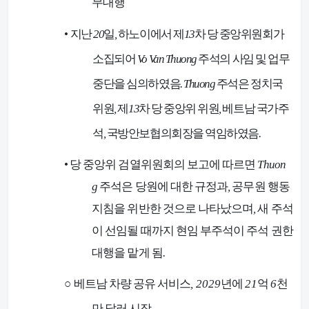
무대행
•
지난
20
일
,
하노이에서 제
13
차 당 중앙위원회가
소집되어
Vo Van Thuong
주석의 사임 및 업무
중단을 심의하였음
. Thuong
주석은 정치국
위원
,
제
13
차 당 중앙위 위원
,
베트남 국가주
석
,
국방안보협의회장을 역임하였음
.
•
당 중앙위 검열위원회의 보고에 따르면
Thuon
g
주석은 당원에 대한 규정과
,
공무원 행동
지침을 위반한 것으로 나타났으며
,
새 주석
이 선임될 때까지 현임 부주석이 주석 권한
대행을 맡게 됨
.
○
베트남 차량 공유 서비스
, 2029
년에
21
억
6
천
만 달러 시장