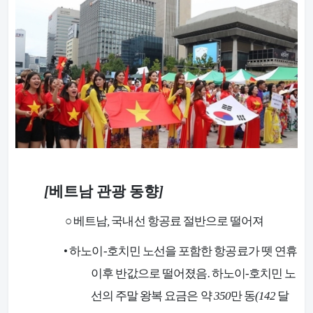
[
베트남 관광 동향
]
○
베트남
,
국내선 항공료 절반으로 떨어져
•
하노이
-
호치민 노선을 포함한 항공료가 뗏 연휴
이후 반값으로 떨어졌음
.
하노이
-
호치민 노
선의 주말 왕복 요금은 약
350
만 동
(142
달