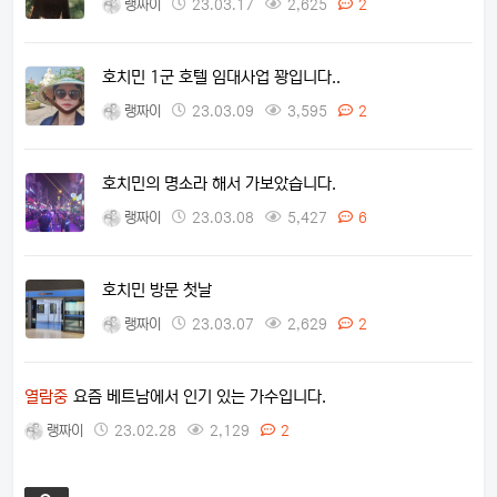
랭짜이
23.03.17
2,625
2
호치민 1군 호텔 임대사업 꽝입니다..
랭짜이
23.03.09
3,595
2
호치민의 명소라 해서 가보았습니다.
랭짜이
23.03.08
5,427
6
호치민 방문 첫날
랭짜이
23.03.07
2,629
2
열람중
요즘 베트남에서 인기 있는 가수입니다.
랭짜이
23.02.28
2,129
2