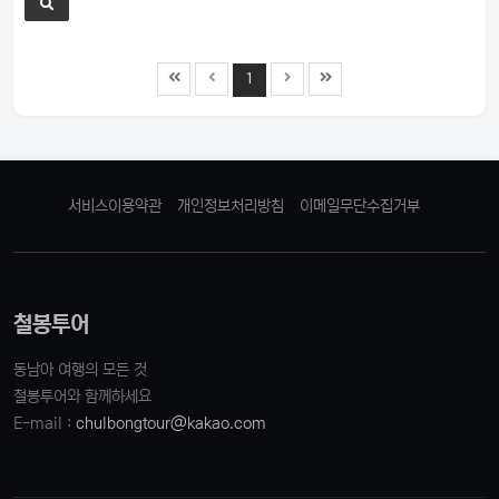
1
서비스이용약관
개인정보처리방침
이메일무단수집거부
철봉투어
동남아 여행의 모든 것
철봉투어와 함께하세요
E-mail :
chulbongtour@kakao.com