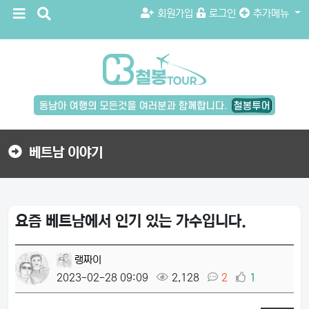
메
검
회원가입
로그인
추가메뉴
뉴
색
버
버
튼
튼
검
색
버
튼
베트남 이야기
요즘 베트남에서 인기 있는 가수입니다.
랭짜이
2023-02-28 09:09
2,128
2
1