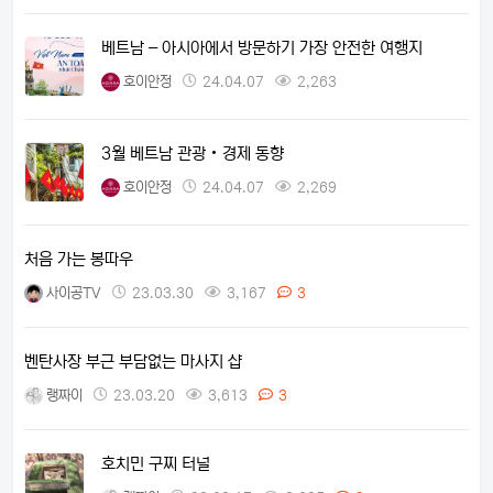
베트남 – 아시아에서 방문하기 가장 안전한 여행지
호이안정
24.04.07
2,263
3월 베트남 관광‧경제 동향
호이안정
24.04.07
2,269
처음 가는 봉따우
사이공TV
23.03.30
3,167
3
벤탄사장 부근 부담없는 마사지 샵
랭짜이
23.03.20
3,613
3
호치민 구찌 터널