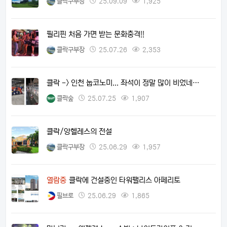
클락구부장
25.09.09
1,925
필리핀 처음 가면 받는 문화충격!!
클락구부장
25.07.26
2,353
클락 -> 인천 눕코노미... 좌석이 정말 많이 비었네…
클락숲
25.07.25
1,907
클락/앙헬레스의 전설
클락구부장
25.06.29
1,957
열람중
클락에 건설중인 타워팰리스 아페리토
필브로
25.06.29
1,865