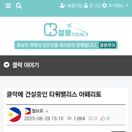
메
검
회원가입
로그인
추가메뉴
뉴
색
버
버
튼
튼
검
색
버
튼
클락 이야기
클락에 건설중인 타워팰리스 아페리토
필브로
2025-06-29 15:10
1,864
0
0