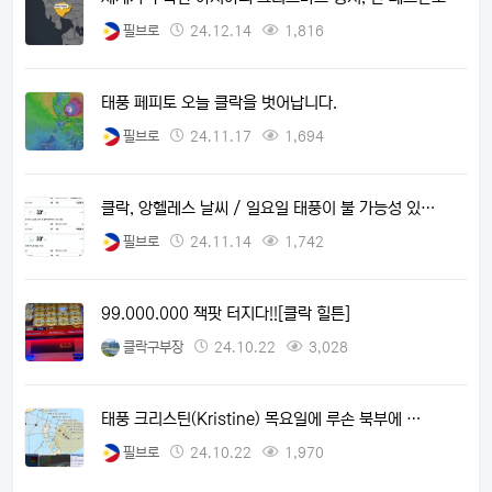
필브로
24.12.14
1,816
태풍 페피토 오늘 클락을 벗어납니다.
필브로
24.11.17
1,694
클락, 앙헬레스 날씨 / 일요일 태풍이 불 가능성 있…
필브로
24.11.14
1,742
99.000.000 잭팟 터지다!![클락 힐튼]
클락구부장
24.10.22
3,028
태풍 크리스틴(Kristine) 목요일에 루손 북부에 …
필브로
24.10.22
1,970