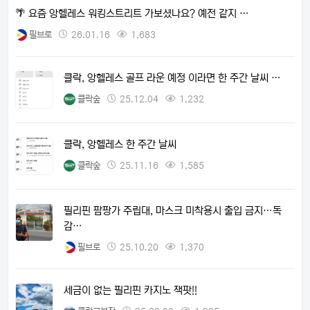
🌴 요즘 앙헬레스 워킹스트리트 가보셨나요? 예전 같지 …
필브로
26.01.16
1,683
클락, 앙헬레스 골프 라운 예정 이라면 한 주간 날씨 …
클락숲
25.12.04
1,232
클락, 앙헬레스 한 주간 날씨
클락숲
25.11.16
1,585
필리핀 팜팡가 주립대, 마스크 미착용시 출입 금지…독
감…
필브로
25.10.20
1,370
세금이 없는 필리핀 카지노 잭팟!!