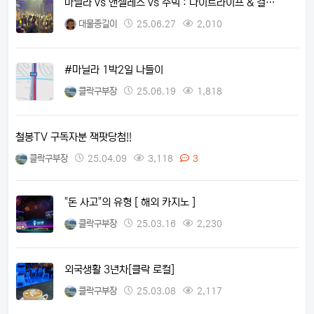
마닐라 vs 앤젤레스 vs 수빅 : 나이트라이프 & 걸…
대물종길이
25.06.27
2,010
#마닐라 1박2일 나들이
클락구부장
25.06.19
1,818
철봉TV 구독자분 잭팟당첨!!
클락구부장
25.04.09
3,118
3
"돈 사고"의 유형 [ 해외 카지노 ]
클락구부장
25.03.16
2,230
외국생활 3년차[클락 로컬]
클락구부장
25.03.08
2,117