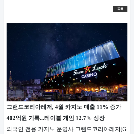
목록
그랜드코리아레저, 4월 카지노 매출 11% 증가
402억원 기록...테이블 게임 12.7% 성장
외국인 전용 카지노 운영사 그랜드코리아레저(G