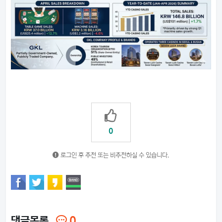
0
로그인 후 추천 또는 비추천하실 수 있습니다.
댓글목록
0