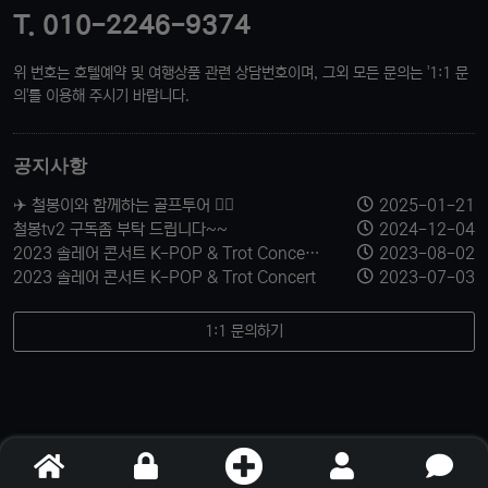
T. 010-2246-9374
위 번호는 호텔예약 및 여행상품 관련 상담번호이며, 그외 모든 문의는 '1:1 문
의'를 이용해 주시기 바랍니다.
공지사항
✈️ 철봉이와 함께하는 골프투어 🏌️‍♂️
2025-01-21
철봉tv2 구독좀 부탁 드립니다~~
2024-12-04
2023 솔레어 콘서트 K-POP & Trot Concert 티켓 신청 받습니다.
2023-08-02
2023 솔레어 콘서트 K-POP & Trot Concert
2023-07-03
1:1 문의하기
© 철봉투어. All Rights Reserved.