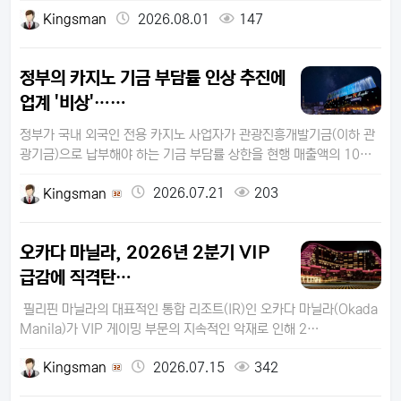
…
Kingsman
2026.08.01
147
정부의 카지노 기금 부담률 인상 추진에
업계 '비상'……
정부가 국내 외국인 전용 카지노 사업자가 관광진흥개발기금(이하 관
광기금)으로 납부해야 하는 기금 부담률 상한을 현행 매출액의 10%
에서 15%로…
Kingsman
2026.07.21
203
오카다 마닐라, 2026년 2분기 VIP
급감에 직격탄…
필리핀 마닐라의 대표적인 통합 리조트(IR)인 오카다 마닐라(Okada
Manila)가 VIP 게이밍 부문의 지속적인 악재로 인해 2…
Kingsman
2026.07.15
342