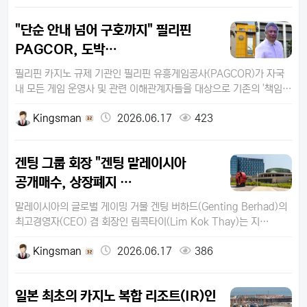
"단순 안내 넘어 구호까지" 필리핀
PAGCOR, 도박…
필리핀 카지노 규제 기관인 필리핀 유흥게임공사(PAGCOR)가 자국
내 모든 게임 운영사 및 관련 이해관계자들을 대상으로 기존의 '책임감
있는 …
Kingsman
2026.06.17
423
겐팅 그룹 회장 "겐팅 말레이시아
공개매수, 상장폐지 …
말레이시아의 글로벌 게이밍 거물 겐팅 버하드(Genting Berhad)의
최고경영자(CEO) 겸 회장인 림콕타이(Lim Kok Thay)는 지…
Kingsman
2026.06.17
386
일본 최초의 카지노 복합 리조트(IR)인