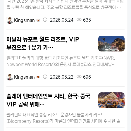
지난 2025년은 한국 카지노 산업이 완벽한 부활을 넘어 역대급 호황
을 누린 한 해였습니다. 주요 복합 리조트들을 중심으로 방문객이 …
Kingsman
2026.05.24
635
마닐라 뉴포트 월드 리조트, VIP
부진으로 1분기 카…
필리핀 마닐라의 대형 통합 리조트인 뉴포트 월드 리조트(NWR,
Newport World Resorts)의 운영사 트래블러스 인터내셔널
(Trav…
Kingsman
2026.05.22
696
솔레어 엔터테인먼트 시티, 한국·중국
VIP 공략 위해…
필리핀의 대표적인 통합 리조트 운영사인 블룸베리 리조트
(Bloomberry Resorts)가 마닐라 엔터테인먼트 시티에 위치한 솔레
어 리조트(S…