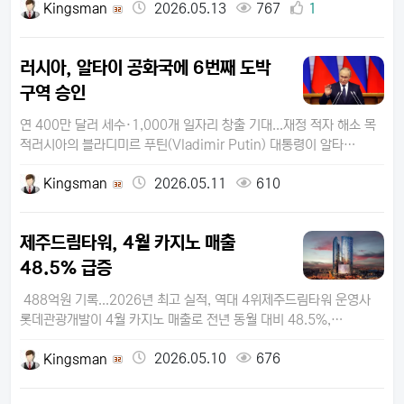
Kingsman
2026.05.13
767
1
러시아, 알타이 공화국에 6번째 도박
구역 승인
연 400만 달러 세수·1,000개 일자리 창출 기대...재정 적자 해소 목
적러시아의 블라디미르 푸틴(Vladimir Putin) 대통령이 알타…
Kingsman
2026.05.11
610
제주드림타워, 4월 카지노 매출
48.5% 급증
488억원 기록...2026년 최고 실적, 역대 4위제주드림타워 운영사
롯데관광개발이 4월 카지노 매출로 전년 동월 대비 48.5%,…
Kingsman
2026.05.10
676