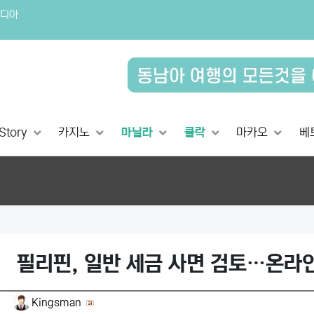
디아
Story
카지노
마닐라
클락
마카오
베
필리핀, 일반 세금 사면 검토…온라인
Kingsman