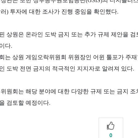
 장관은 또한 정부공무원보험공단(GSIS)의 디지플러스 
달러) 투자에 대한 조사가 진행 중임을 확인했다.
핀 상원은 온라인 도박 금지 또는 추가 규제 제안을 검토
이다.
회는 상원 게임오락위원회 위원장인 어윈 툴포가 주재할
인 도박 전면 금지의 적극적인 지지자로 알려져 있다.
 위원회는 해당 분야에 대한 다양한 규제 또는 금지 조
을 검토할 예정이다.
0