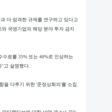
과 더 엄격한 규제를 연구하고 있다고
지와 국영기업의 해당 분야 투자 금지
수수료를 35% 또는 40%로 인상하는
"고 설명했다.
을 다루기 위한 '준정상회의'를 소집