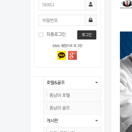
자동로그인
로그인
SNS 계정으로 로그인
호텔&골프
동남아 호텔
동남아 골프
게시판