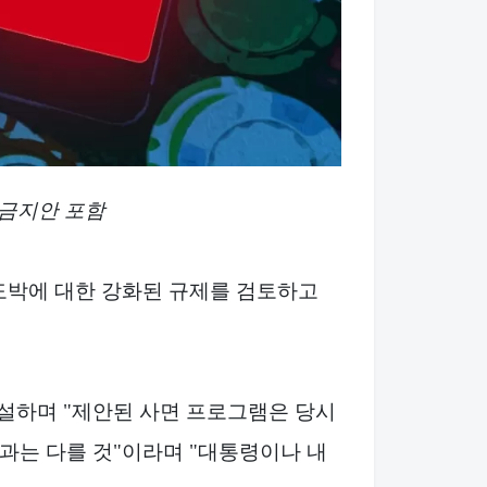
박 금지안 포함
도박에 대한 강화된 규제를 검토하고
 연설하며 "제안된 사면 프로그램은 당시
과는 다를 것"이라며 "대통령이나 내