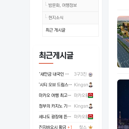
밤문화, 여행정보
현지소식
최근 게시글
최근게시글
‘새만금 내국인 카지노’…득인가, 실인가?
3구3진
'시티 오브 드림스 마닐라' 카지노 2분 수익 배분금 37.5% 급증… 실적 호조 견인
Kingsman
마카오 여행 최고 치트키! 0원으로 즐기는 '무료 레저 버스'
마카오황
정부의 카지노 기금 부담률 인상 추진에 업계 '비상'… 영업이익 최대 37% 감축 및 투자 위축 우려
Kingsman
세나도 광장에 뜬 귀염뽀짝 '막막이 허브'!
마카오황
진지바오시 황금 용(Gold Dragon) 올 드래곤 풀 스크린 상황
+1
찰스